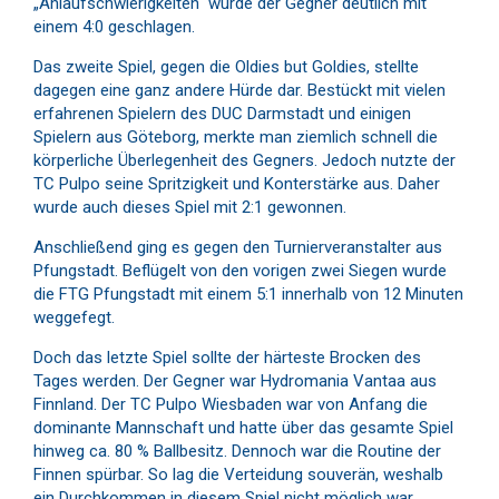
„Anlaufschwierigkeiten“ wurde der Gegner deutlich mit
einem 4:0 geschlagen.
Das zweite Spiel, gegen die Oldies but Goldies, stellte
dagegen eine ganz andere Hürde dar. Bestückt mit vielen
erfahrenen Spielern des DUC Darmstadt und einigen
Spielern aus Göteborg, merkte man ziemlich schnell die
körperliche Überlegenheit des Gegners. Jedoch nutzte der
TC Pulpo seine Spritzigkeit und Konterstärke aus. Daher
wurde auch dieses Spiel mit 2:1 gewonnen.
Anschließend ging es gegen den Turnierveranstalter aus
Pfungstadt. Beflügelt von den vorigen zwei Siegen wurde
die FTG Pfungstadt mit einem 5:1 innerhalb von 12 Minuten
weggefegt.
Doch das letzte Spiel sollte der härteste Brocken des
Tages werden. Der Gegner war Hydromania Vantaa aus
Finnland. Der TC Pulpo Wiesbaden war von Anfang die
dominante Mannschaft und hatte über das gesamte Spiel
hinweg ca. 80 % Ballbesitz. Dennoch war die Routine der
Finnen spürbar. So lag die Verteidung souverän, weshalb
ein Durchkommen in diesem Spiel nicht möglich war.