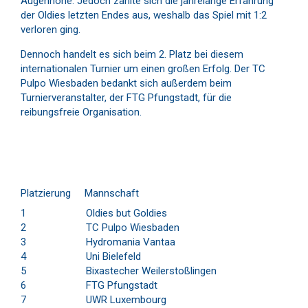
Augenhöhe. Jedoch zahlte sich die jahrelange Erfahrung
der Oldies letzten Endes aus, weshalb das Spiel mit 1:2
verloren ging.
Dennoch handelt es sich beim 2. Platz bei diesem
internationalen Turnier um einen großen Erfolg. Der TC
Pulpo Wiesbaden bedankt sich außerdem beim
Turnierveranstalter, der FTG Pfungstadt, für die
reibungsfreie Organisation.
Platzierung Mannschaft
1
Oldies but Goldies
2
TC Pulpo Wiesbaden
3
Hydromania Vantaa
4
Uni Bielefeld
5
Bixastecher Weilerstoßlingen
6
FTG Pfungstadt
7
UWR Luxembourg