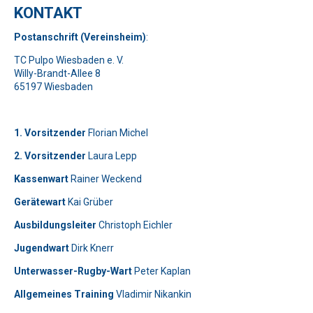
KONTAKT
Pos
t
ansch
rift (Vereinsheim)
:
TC Pulpo Wiesbaden e. V.
Willy-Brandt-Allee 8
65197 Wiesbaden
1. Vorsitzender
Florian Michel
2. Vorsitzender
Laura Lepp
Kassenwart
Rainer Weckend
Gerätewart
Kai Grüber
Bitte lasse dieses Feld leer.
Telefon: 0179-5300111
Ausbildungsleiter
Christoph Eichler
Jugendwart
Dirk Knerr
Bitte lasse dieses Feld leer.
Unterwasser-Rugby-Wart
Peter Kaplan
Allgemeines Training
Vladimir Nikankin