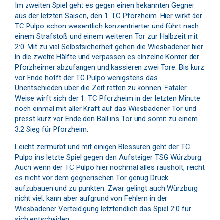
Im zweiten Spiel geht es gegen einen bekannten Gegner
aus der letzten Saison, den 1. TC Pforzheim. Hier wirkt der
TC Pulpo schon wesentlich konzentrierter und führt nach
einem Strafstoß und einem weiteren Tor zur Halbzeit mit
2:0. Mit zu viel Selbstsicherheit gehen die Wiesbadener hier
in die zweite Hälfte und verpassen es einzelne Konter der
Pforzheimer abzufangen und kassieren zwei Tore. Bis kurz
vor Ende hofft der TC Pulpo wenigstens das
Unentschieden über die Zeit retten zu können. Fataler
Weise wirft sich der 1. TC Pforzheim in der letzten Minute
noch einmal mit aller Kraft auf das Wiesbadener Tor und
presst kurz vor Ende den Ball ins Tor und somit zu einem
3:2 Sieg für Pforzheim.
Leicht zermürbt und mit einigen Blessuren geht der TC
Pulpo ins letzte Spiel gegen den Aufsteiger TSG Würzburg.
Auch wenn der TC Pulpo hier nochmal alles rausholt, reicht
es nicht vor dem gegnerischen Tor genug Druck
aufzubauen und zu punkten. Zwar gelingt auch Würzburg
nicht viel, kann aber aufgrund von Fehlern in der
Wiesbadener Verteidigung letztendlich das Spiel 2:0 für
sich entscheiden.