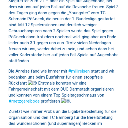
Siegtreffer zum 2:1 – aber ein Spiel auf Augenhöhe, bei
dem wir uns auf jeden Fall auf die Revanche freuen. Spiel 3
des Tages ging dann gegen die „Youngster“ vom TC
Submarin Pößneck, die neu in der 1. Bundesliga gestartet
sind. Mit 12 Spielern/innen und deutlich weniger
Gebrauchsspuren nach 2 Spielen wurde das Spiel gegen
Pößneck dann trotzdem nochmal wild, ging aber am Ende
leider auch 3:1 gegen uns aus. Trotz vielen Niederlagen
freuen wir uns, wieder dabei zu sein, und sehen dass bei
voller Kaderstärke hier auf jeden Fall Spiele auf Augenhöhe
stattfinden.
Die Anreise fand wie immer mit
#millireisen
statt und wir
bedanken uns beim Busfahrer für einen stoppfreie
Rückfahrt
Erstmals konnten wir eine
Fahrgemeinschaft mit dem DUC Darmstadt organisieren
und konnten von einem Top Spieltagsschmaus von
#metzgereibode
profitieren
.
Zuletzt wie immer Probs an die Ligabetriebsleitung für die
Organisation und den TC Bamberg für die Bereitstellung
des wunderschönen (und superlangen) Becken im