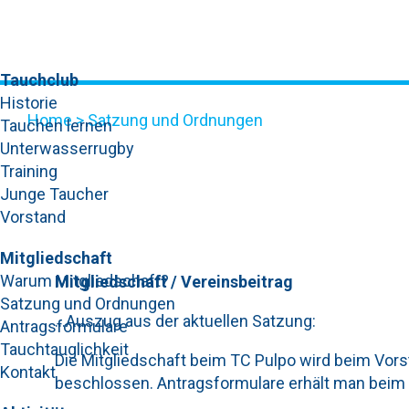
Tauchclub
Historie
Home
>
Satzung und Ordnungen
Tauchen lernen
Unterwasserrugby
SATZUNG UND ORDNUN
Training
Junge Taucher
Vorstand
Mitgliedschaft
Warum Mitgliedschaft?
Mitgliedschaft / Vereinsbeitrag
Satzung und Ordnungen
…Auszug aus der aktuellen Satzung:
Antragsformulare
Tauchtauglichkeit
Die Mitgliedschaft beim TC Pulpo wird beim Vor
Kontakt
beschlossen. Antragsformulare erhält man beim