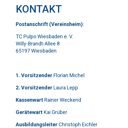
KONTAKT
Pos
t
ansch
rift (Vereinsheim)
:
TC Pulpo Wiesbaden e. V.
Willy-Brandt-Allee 8
65197 Wiesbaden
1. Vorsitzender
Florian Michel
2. Vorsitzender
Laura Lepp
Kassenwart
Rainer Weckend
Gerätewart
Kai Grüber
Bitte lasse dieses Feld leer.
Telefon: 0179-5300111
Ausbildungsleiter
Christoph Eichler