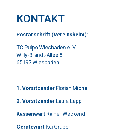
KONTAKT
Pos
t
ansch
rift (Vereinsheim)
:
TC Pulpo Wiesbaden e. V.
Willy-Brandt-Allee 8
65197 Wiesbaden
1. Vorsitzender
Florian Michel
2. Vorsitzender
Laura Lepp
Kassenwart
Rainer Weckend
Gerätewart
Kai Grüber
Bitte lasse dieses Feld leer.