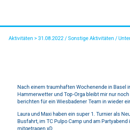
Aktivitäten
> 31.08.2022 /
Sonstige Aktivitäten
/
Unte
LÄCKERLI CUP BASEL 20
Nach einem traumhaften Wochenende in Basel i
Hammerwetter und Top-Orga bleibt mir nur noch 
berichten für ein Wiesbadener Team in wieder ei
Laura und Maxi haben ein super 1. Turnier als N
Busfahrt, im TC Pulpo Camp und am Partyabend in
mitgetragen xD