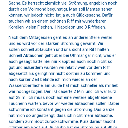
Sache. Es herrscht ziemlich viel Strömung, angeblich noch
durch den Vollmond begünstigt. Man soll Mantas sehen
können, wir jedoch nicht. Ist ja auch Glückssache. Dafür
tauchen wir an einem schönen Riff mit wunderbaren
Korallen, vielen Fischen, 1 Napoleon und 3 Riffhaien.
Nach dem Mittagessen geht es an anderer Stelle weiter
und es wird vor der starken Strömung gewarnt. Wir
sollen schnell abtauchen und uns dicht am Riff halten.
Schnell Abtauchen geht aber bei Othmar gar nicht, was er
auch gesagt hatte. Bei mir klappt es auch noch nicht so
gut und außerdem wurden wir relativ weit vor dem Riff
abgesetzt. Es gelingt mir nicht dorthin zu kommen und
nach kurzer Zeit befinde ich mich wieder an der
Wasseroberfläche. Ein Guide hat mich schneller als mir lieb
war hochgezogen. Der TG dauerte 2 Min. und ich war kurz
auf 28 m. Ich muss noch auf eine weitere abgetriebene
Taucherin warten, bevor wir wieder abtauchen sollen. Dabei
schwimme ich konstant gegen die Strömung. Das Ganze
hat mich so angestrengt, dass ich nicht mehr abtauche,
sondern zum Boot zurückschwimme. Kurz darauf taucht
Othmar am Boot auf. Auch ihn hat die Strömung auf 40 m