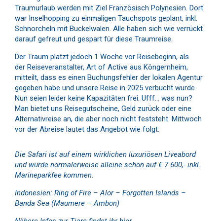
Traumurlaub werden mit Ziel Französisch Polynesien. Dort
war Inselhopping zu einmaligen Tauchspots geplant, inkl.
Schnorcheln mit Buckelwalen. Alle haben sich wie verrückt
darauf gefreut und gespart für diese Traumreise.
Der Traum platzt jedoch 1 Woche vor Reisebeginn, als
der Reiseveranstalter, Art of Active aus Köngernheim,
mitteilt, dass es einen Buchungsfehler der lokalen Agentur
gegeben habe und unsere Reise in 2025 verbucht wurde.
Nun seien leider keine Kapazitäten frei. Ufff… was nun?
Man bietet uns Reisegutscheine, Geld zurück oder eine
Alternativreise an, die aber noch nicht feststeht. Mittwoch
vor der Abreise lautet das Angebot wie folgt:
Die Safari ist auf einem wirklichen luxuriösen Liveabord
und würde normalerweise alleine schon auf € 7.600,- inkl.
Marineparkfee kommen.
Indonesien: Ring of Fire – Alor – Forgotten Islands –
Banda Sea (Maumere – Ambon)
Nähere Infos zur Tiare findet ihr hier.