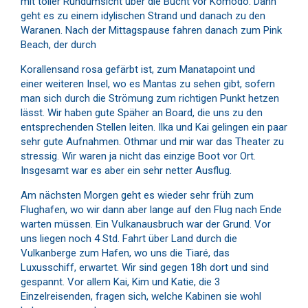
mit toller Rundumsicht über die Bucht vor Komodo. Dann
geht es zu einem idylischen Strand und danach zu den
Waranen. Nach der Mittagspause fahren danach zum Pink
Beach, der durch
Korallensand rosa gefärbt ist, zum Manatapoint und
einer weiteren Insel, wo es Mantas zu sehen gibt, sofern
man sich durch die Strömung zum richtigen Punkt hetzen
lässt. Wir haben gute Späher an Board, die uns zu den
entsprechenden Stellen leiten. Ilka und Kai gelingen ein paar
sehr gute Aufnahmen. Othmar und mir war das Theater zu
stressig. Wir waren ja nicht das einzige Boot vor Ort.
Insgesamt war es aber ein sehr netter Ausflug.
Am nächsten Morgen geht es wieder sehr früh zum
Flughafen, wo wir dann aber lange auf den Flug nach Ende
warten müssen. Ein Vulkanausbruch war der Grund. Vor
uns liegen noch 4 Std. Fahrt über Land durch die
Vulkanberge zum Hafen, wo uns die Tiaré, das
Luxusschiff, erwartet. Wir sind gegen 18h dort und sind
gespannt. Vor allem Kai, Kim und Katie, die 3
Einzelreisenden, fragen sich, welche Kabinen sie wohl