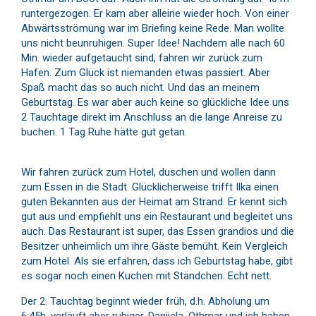
runtergezogen. Er kam aber alleine wieder hoch. Von einer
Abwärtsströmung war im Briefing keine Rede. Man wollte
uns nicht beunruhigen. Super Idee! Nachdem alle nach 60
Min. wieder aufgetaucht sind, fahren wir zurück zum
Hafen. Zum Glück ist niemanden etwas passiert. Aber
Spaß macht das so auch nicht. Und das an meinem
Geburtstag. Es war aber auch keine so glückliche Idee uns
2 Tauchtage direkt im Anschluss an die lange Anreise zu
buchen. 1 Tag Ruhe hätte gut getan.
Wir fahren zurück zum Hotel, duschen und wollen dann
zum Essen in die Stadt. Glücklicherweise trifft Ilka einen
guten Bekannten aus der Heimat am Strand. Er kennt sich
gut aus und empfiehlt uns ein Restaurant und begleitet uns
auch. Das Restaurant ist super, das Essen grandios und die
Besitzer unheimlich um ihre Gäste bemüht. Kein Vergleich
zum Hotel. Als sie erfahren, dass ich Geburtstag habe, gibt
es sogar noch einen Kuchen mit Ständchen. Echt nett.
Der 2. Tauchtag beginnt wieder früh, d.h. Abholung um
6:45h, verläuft aber ruhiger. Danijela, Othmar und ich haben