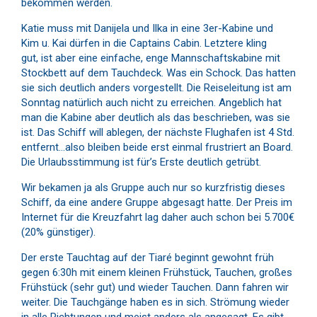
bekommen werden.
Katie muss mit Danijela und Ilka in eine 3er-Kabine und
Kim u. Kai dürfen in die Captains Cabin. Letztere kling
gut, ist aber eine einfache, enge Mannschaftskabine mit
Stockbett auf dem Tauchdeck. Was ein Schock. Das hatten
sie sich deutlich anders vorgestellt. Die Reiseleitung ist am
Sonntag natürlich auch nicht zu erreichen. Angeblich hat
man die Kabine aber deutlich als das beschrieben, was sie
ist. Das Schiff will ablegen, der nächste Flughafen ist 4 Std.
entfernt…also bleiben beide erst einmal frustriert an Board.
Die Urlaubsstimmung ist für’s Erste deutlich getrübt.
Wir bekamen ja als Gruppe auch nur so kurzfristig dieses
Schiff, da eine andere Gruppe abgesagt hatte. Der Preis im
Internet für die Kreuzfahrt lag daher auch schon bei 5.700€
(20% günstiger).
Der erste Tauchtag auf der Tiaré beginnt gewohnt früh
gegen 6:30h mit einem kleinen Frühstück, Tauchen, großes
Frühstück (sehr gut) und wieder Tauchen. Dann fahren wir
weiter. Die Tauchgänge haben es in sich. Strömung wieder
in alle Richtungen und meist anders als angesagt. Es gibt