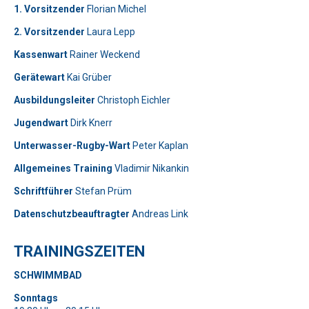
1. Vorsitzender
Florian Michel
2. Vorsitzender
Laura Lepp
Kassenwart
Rainer Weckend
Gerätewart
Kai Grüber
Bitte lasse dieses Feld leer.
Telefon: 0179-5300111
Ausbildungsleiter
Christoph Eichler
Jugendwart
Dirk Knerr
Bitte lasse dieses Feld leer.
Unterwasser-Rugby-Wart
Peter Kaplan
Allgemeines Training
Vladimir Nikankin
Schriftführer
Stefan Prüm
Datenschutzbeauftragter
Andreas Link
Telefon: 01577-2710520
TRAININGSZEITEN
Bitte beweise, dass du kein Spambot bist und wähle das
SCHWIMMBAD
Symbol
Schlüssel
.
Bitte beweise, dass du kein Spambot bist und wähle das
Bitte lasse dieses Feld leer.
Sonntags
Symbol
Baum
.