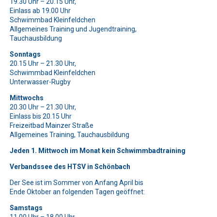
19.30 Uhr – 20.15 Uhr,
Bitte beweise, dass du kein Spambot bist und wähle das
Einlass ab 19.00 Uhr
Symbol
Herz
.
Bitte lasse dieses Feld leer.
Bitte lasse dieses Feld leer.
Schwimmbad Kleinfeldchen
Allgemeines Training und Jugendtraining,
Bitte beweise, dass du kein Spambot bist und wähle das
Bitte beweise, dass du kein Spambot bist und wähle das
Bitte lasse dieses Feld leer.
Tauchausbildung
Symbol
Symbol
Schlüssel
LKW
.
.
Bitte beweise, dass du kein Spambot bist und wähle das
Bitte lasse dieses Feld leer.
Sonntags
Symbol
Herz
.
20.15 Uhr – 21.30 Uhr,
Bitte beweise, dass du kein Spambot bist und wähle das
Bitte lasse dieses Feld leer.
Schwimmbad Kleinfeldchen
Symbol
Flugzeug
.
Unterwasser-Rugby
Bitte beweise, dass du kein Spambot bist und wähle das
Bitte lasse dieses Feld leer.
Symbol
Flugzeug
.
Mittwochs
Bitte beweise, dass du kein Spambot bist und wähle das
20.30 Uhr – 21.30 Uhr,
Symbol
Herz
.
Bitte lasse dieses Feld leer.
Einlass bis 20.15 Uhr
Freizeitbad Mainzer Straße
Bitte beweise, dass du kein Spambot bist und wähle das
Allgemeines Training, Tauchausbildung
Symbol
Stern
.
Jeden 1. Mittwoch im Monat kein Schwimmbadtraining
Verbandssee des HTSV in Schönbach
Der See ist im Sommer von Anfang April bis
Ende Oktober an folgenden Tagen geöffnet:
Samstags