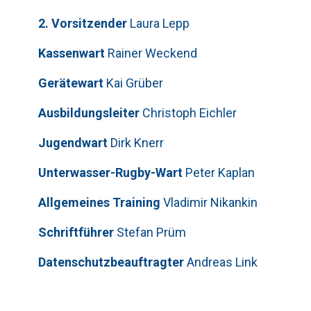
2. Vorsitzender
Laura Lepp
Kassenwart
Rainer Weckend
Gerätewart
Kai Grüber
Bitte lasse dieses Feld leer.
Telefon: 0179-5300111
Ausbildungsleiter
Christoph Eichler
Jugendwart
Dirk Knerr
Bitte lasse dieses Feld leer.
Unterwasser-Rugby-Wart
Peter Kaplan
Allgemeines Training
Vladimir Nikankin
Schriftführer
Stefan Prüm
Datenschutzbeauftragter
Andreas Link
Bitte beweise, dass du kein Spambot
bist und wähle das Symbol
Auto
.
Telefon: 01577-2710520
Bitte beweise, dass du kein Spambot
Bitte lasse dieses Feld leer.