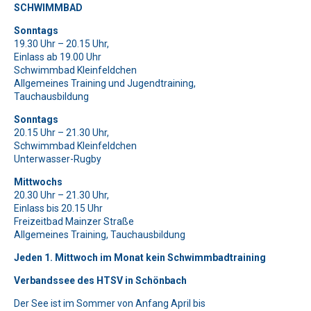
SCHWIMMBAD
Symbol
Haus
.
Bitte beweise, dass du kein Spambot bist und wähle das
Bitte lasse dieses Feld leer.
Sonntags
Symbol
Schlüssel
.
19.30 Uhr – 20.15 Uhr,
Bitte beweise, dass du kein Spambot bist und wähle das
Einlass ab 19.00 Uhr
Symbol
Auto
.
Bitte lasse dieses Feld leer.
Bitte lasse dieses Feld leer.
Schwimmbad Kleinfeldchen
Allgemeines Training und Jugendtraining,
Bitte beweise, dass du kein Spambot bist und wähle das
Bitte beweise, dass du kein Spambot bist und wähle das
Bitte lasse dieses Feld leer.
Tauchausbildung
Symbol
Symbol
Tasse
LKW
.
.
Bitte beweise, dass du kein Spambot bist und wähle das
Bitte lasse dieses Feld leer.
Sonntags
Symbol
Flugzeug
.
20.15 Uhr – 21.30 Uhr,
Bitte beweise, dass du kein Spambot bist und wähle das
Bitte lasse dieses Feld leer.
Schwimmbad Kleinfeldchen
Symbol
Haus
.
Unterwasser-Rugby
Bitte beweise, dass du kein Spambot bist und wähle das
Bitte lasse dieses Feld leer.
Symbol
Haus
.
Mittwochs
Bitte beweise, dass du kein Spambot bist und wähle das
20.30 Uhr – 21.30 Uhr,
Symbol
Baum
.
Bitte lasse dieses Feld leer.
Einlass bis 20.15 Uhr
Freizeitbad Mainzer Straße
Bitte beweise, dass du kein Spambot bist und wähle das
Allgemeines Training, Tauchausbildung
Symbol
Flugzeug
.
Jeden 1. Mittwoch im Monat kein Schwimmbadtraining
Verbandssee des HTSV in Schönbach
Der See ist im Sommer von Anfang April bis