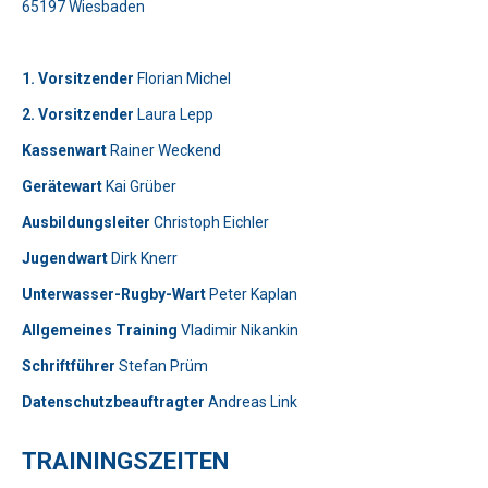
65197 Wiesbaden
1. Vorsitzender
Florian Michel
2. Vorsitzender
Laura Lepp
Kassenwart
Rainer Weckend
Gerätewart
Kai Grüber
Bitte lasse dieses Feld leer.
Telefon: 0179-5300111
Ausbildungsleiter
Christoph Eichler
Jugendwart
Dirk Knerr
Bitte lasse dieses Feld leer.
Unterwasser-Rugby-Wart
Peter Kaplan
Allgemeines Training
Vladimir Nikankin
Schriftführer
Stefan Prüm
Datenschutzbeauftragter
Andreas Link
Telefon: 01577-2710520
TRAININGSZEITEN
Bitte beweise, dass du kein Spambot bist und wähle das