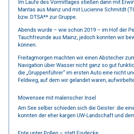
Im Laufe des Vormittages stießen dann mit Erwin
Mantas aus Mainz und mit Lucienne Schmitdt (TC
bzw. DTSA** zur Gruppe.
Abends wurde – wie schon 2019 – im Hof der Pens
Tauchfreunde aus Mainz, jedoch konnten wir bew
können.
Freitagmorgen machten wir einen Abstecher zu
Navigation über Wasser nicht ganz so gut funkti
die „Gruppenführer“ im ersten Auto eine nicht 
Feldweg, auf dem wir gelandet waren, aufwirbelt
Möwensee mit malerischer Insel
Am See selber schieden sich die Geister: die ein
konnten der eher kargen UW-Landschaft und dem
Ente unter Pollen – statt Eisdecke