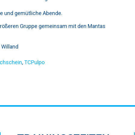
nge und gemütliche Abende.
er größeren Gruppe gemeinsam mit den Mantas
 Willand
uchschein
,
TCPulpo