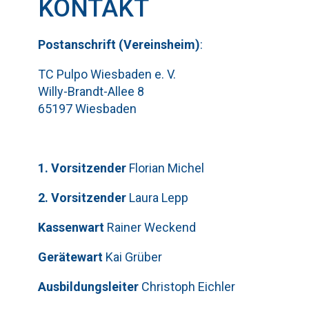
KONTAKT
Pos
t
ansch
rift (Vereinsheim)
:
TC Pulpo Wiesbaden e. V.
Willy-Brandt-Allee 8
65197 Wiesbaden
1. Vorsitzender
Florian Michel
2. Vorsitzender
Laura Lepp
Kassenwart
Rainer Weckend
Gerätewart
Kai Grüber
Bitte lasse dieses Feld leer.
Telefon: 0179-5300111
Ausbildungsleiter
Christoph Eichler