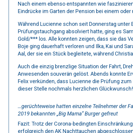
Nach einem ebenso entspannten wie faszinieren
Eindrücke im Garten der Pension bei einem oder
Während Lucienne schon seit Donnerstag unter 
Prüfungstauchgang absolviert hatte, ging es Sa
Gold/*** los. Alle konnten zeigen, dass sie das
Boje ging dauerhaft verloren und Ilka, Kai und 
Aal, der sie ein Stück begleitete, während Christi
Auch die einzig brenzlige Situation der Fahrt, D
Anwesenden souverän gelöst. Abends konnte Erw
Felix verkünden, dass Lucienne die Prüfung zum
dieser Stelle nochmals herzlichen Glückwunsch!
…gerüchteweise hatten einzelne Teilnehmer der F
2019 bekannten „Big Mama“ Burger gefreut
Fazit: Trotz der Corona-bedingten Einschränkunge
erfolgreich den AK Nachttauchen abgeschlossen 