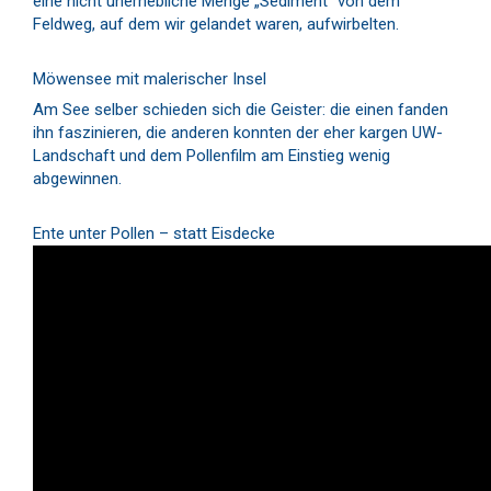
eine nicht unerhebliche Menge „Sediment“ von dem
Feldweg, auf dem wir gelandet waren, aufwirbelten.
Möwensee mit malerischer Insel
Am See selber schieden sich die Geister: die einen fanden
ihn faszinieren, die anderen konnten der eher kargen UW-
Landschaft und dem Pollenfilm am Einstieg wenig
abgewinnen.
Ente unter Pollen – statt Eisdecke