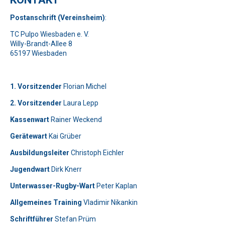
Pos
t
ansch
rift (Vereinsheim)
:
TC Pulpo Wiesbaden e. V.
Willy-Brandt-Allee 8
65197 Wiesbaden
1. Vorsitzender
Florian Michel
2. Vorsitzender
Laura Lepp
Kassenwart
Rainer Weckend
Gerätewart
Kai Grüber
Bitte lasse dieses Feld leer.
Telefon: 0179-5300111
Ausbildungsleiter
Christoph Eichler
Jugendwart
Dirk Knerr
Bitte lasse dieses Feld leer.
Unterwasser-Rugby-Wart
Peter Kaplan
Allgemeines Training
Vladimir Nikankin
Schriftführer
Stefan Prüm