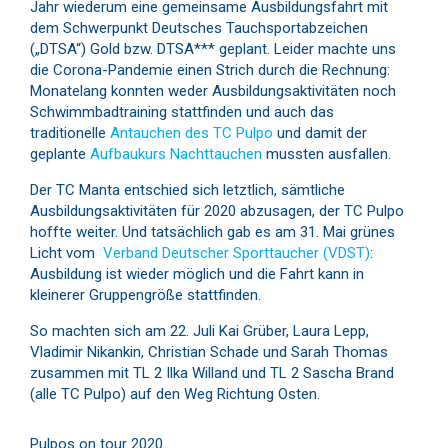
Jahr wiederum eine gemeinsame Ausbildungsfahrt mit
dem Schwerpunkt Deutsches Tauchsportabzeichen
(„DTSA“) Gold bzw. DTSA*** geplant. Leider machte uns
die Corona-Pandemie einen Strich durch die Rechnung:
Monatelang konnten weder Ausbildungsaktivitäten noch
Schwimmbadtraining stattfinden und auch das
traditionelle
Antauchen des TC Pulpo
und damit der
geplante
Aufbaukurs Nachttauchen
mussten ausfallen.
Der TC Manta entschied sich letztlich, sämtliche
Ausbildungsaktivitäten für 2020 abzusagen, der TC Pulpo
hoffte weiter. Und tatsächlich gab es am 31. Mai grünes
Licht vom
Verband Deutscher Sporttaucher (VDST)
:
Ausbildung ist wieder möglich und die Fahrt kann in
kleinerer Gruppengröße stattfinden.
So machten sich am 22. Juli Kai Grüber, Laura Lepp,
Vladimir Nikankin, Christian Schade und Sarah Thomas
zusammen mit TL 2 Ilka Willand und TL 2 Sascha Brand
(alle TC Pulpo) auf den Weg Richtung Osten.
Pulpos on tour 2020