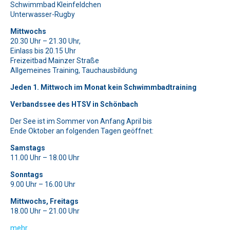
Schwimmbad Kleinfeldchen
Symbol
Haus
.
Unterwasser-Rugby
Bitte beweise, dass du kein Spambot bist und wähle das
Bitte lasse dieses Feld leer.
Symbol
Stern
.
Mittwochs
Bitte beweise, dass du kein Spambot bist und wähle das
20.30 Uhr – 21.30 Uhr,
Symbol
Stern
.
Bitte lasse dieses Feld leer.
Einlass bis 20.15 Uhr
Freizeitbad Mainzer Straße
Bitte beweise, dass du kein Spambot bist und wähle das
Allgemeines Training, Tauchausbildung
Symbol
Haus
.
Jeden 1. Mittwoch im Monat kein Schwimmbadtraining
Verbandssee des HTSV in Schönbach
Der See ist im Sommer von Anfang April bis
Ende Oktober an folgenden Tagen geöffnet:
Samstags
11.00 Uhr – 18.00 Uhr
Sonntags
9.00 Uhr – 16.00 Uhr
Mittwochs, Freitags
18.00 Uhr – 21.00 Uhr
mehr…