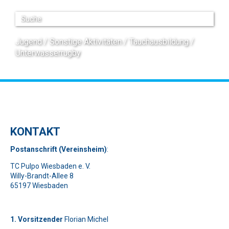
Jugend
Sonstige Aktivitäten
Tauchausbildung
Unterwasserrugby
KONTAKT
Pos
t
ansch
rift (Vereinsheim)
:
TC Pulpo Wiesbaden e. V.
Willy-Brandt-Allee 8
65197 Wiesbaden
1. Vorsitzender
Florian Michel