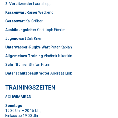
2. Vorsitzender
Laura Lepp
Kassenwart
Rainer Weckend
Gerätewart
Kai Grüber
Bitte lasse dieses Feld leer.
Telefon: 0179-5300111
Ausbildungsleiter
Christoph Eichler
Jugendwart
Dirk Knerr
Bitte lasse dieses Feld leer.
Unterwasser-Rugby-Wart
Peter Kaplan
Allgemeines Training
Vladimir Nikankin
Schriftführer
Stefan Prüm
Datenschutzbeauftragter
Andreas Link
Telefon: 01577-2710520
TRAININGSZEITEN
Bitte beweise, dass du kein Spambot bist und wähle das
SCHWIMMBAD
Symbol
Baum
.
Bitte beweise, dass du kein Spambot bist und wähle das
Bitte lasse dieses Feld leer.
Sonntags
Symbol
Haus
.
19.30 Uhr – 20.15 Uhr,
Bitte beweise, dass du kein Spambot bist und wähle das
Einlass ab 19.00 Uhr
Symbol
Flugzeug
.