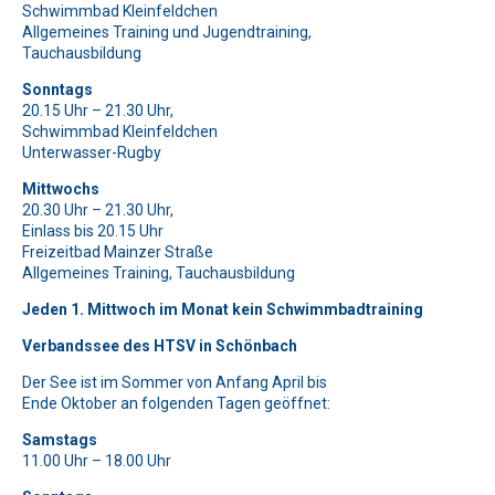
Bitte lasse dieses Feld leer.
Bitte lasse dieses Feld leer.
Schwimmbad Kleinfeldchen
Allgemeines Training und Jugendtraining,
Bitte beweise, dass du kein Spambot bist und wähle das
Bitte beweise, dass du kein Spambot bist und wähle das
Bitte lasse dieses Feld leer.
Tauchausbildung
Symbol
Symbol
Haus
LKW
.
.
Bitte beweise, dass du kein Spambot bist und wähle das
Bitte lasse dieses Feld leer.
Sonntags
Symbol
Herz
.
20.15 Uhr – 21.30 Uhr,
Bitte beweise, dass du kein Spambot bist und wähle das
Bitte lasse dieses Feld leer.
Schwimmbad Kleinfeldchen
Symbol
Baum
.
Unterwasser-Rugby
Bitte beweise, dass du kein Spambot bist und wähle das
Bitte lasse dieses Feld leer.
Symbol
Auto
.
Mittwochs
Bitte beweise, dass du kein Spambot bist und wähle das
20.30 Uhr – 21.30 Uhr,
Symbol
Flugzeug
.
Bitte lasse dieses Feld leer.
Einlass bis 20.15 Uhr
Freizeitbad Mainzer Straße
Bitte beweise, dass du kein Spambot bist und wähle das
Allgemeines Training, Tauchausbildung
Symbol
Stern
.
Jeden 1. Mittwoch im Monat kein Schwimmbadtraining
Verbandssee des HTSV in Schönbach
Der See ist im Sommer von Anfang April bis
Ende Oktober an folgenden Tagen geöffnet:
Samstags
11.00 Uhr – 18.00 Uhr