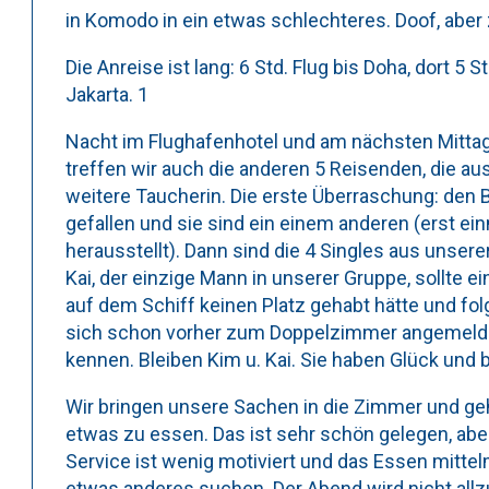
in Komodo in ein etwas schlechteres. Doof, aber
Die Anreise ist lang: 6 Std. Flug bis Doha, dort 5 
Jakarta. 1
Nacht im Flughafenhotel und am nächsten Mittag W
treffen wir auch die anderen 5 Reisenden, die aus
weitere Taucherin. Die erste Überraschung: den Be
gefallen und sie sind ein einem anderen (erst ei
herausstellt). Dann sind die 4 Singles aus unser
Kai, der einzige Mann in unserer Gruppe, sollte e
auf dem Schiff keinen Platz gehabt hätte und folgli
sich schon vorher zum Doppelzimmer angemeldet,
kennen. Bleiben Kim u. Kai. Sie haben Glück un
Wir bringen unsere Sachen in die Zimmer und ge
etwas zu essen. Das ist sehr schön gelegen, aber 
Service ist wenig motiviert und das Essen mitte
etwas anderes suchen. Der Abend wird nicht all