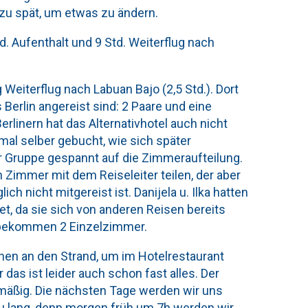
 zu spät, um etwas zu ändern.
Std. Aufenthalt und 9 Std. Weiterflug nach
eiterflug nach Labuan Bajo (2,5 Std.). Dort
 Berlin angereist sind: 2 Paare und eine
rlinern hat das Alternativhotel auch nicht
nmal selber gebucht, wie sich später
er Gruppe gespannt auf die Zimmeraufteilung.
in Zimmer mit dem Reiseleiter teilen, der aber
ch nicht mitgereist ist. Danijela u. Ilka hatten
 da sie sich von anderen Reisen bereits
d bekommen 2 Einzelzimmer.
hen an den Strand, um im Hotelrestaurant
das ist leider auch schon fast alles. Der
lmäßig. Die nächsten Tage werden wir uns
zu lang, denn morgen früh um 7h werden wir