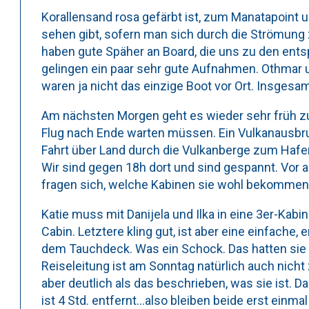
Korallensand rosa gefärbt ist, zum Manatapoint u
sehen gibt, sofern man sich durch die Strömung 
haben gute Späher an Board, die uns zu den entsp
gelingen ein paar sehr gute Aufnahmen. Othmar u
waren ja nicht das einzige Boot vor Ort. Insgesam
Am nächsten Morgen geht es wieder sehr früh zu
Flug nach Ende warten müssen. Ein Vulkanausbruc
Fahrt über Land durch die Vulkanberge zum Hafen,
Wir sind gegen 18h dort und sind gespannt. Vor al
fragen sich, welche Kabinen sie wohl bekommen
Katie muss mit Danijela und Ilka in eine 3er-Kabin
Cabin. Letztere kling gut, ist aber eine einfache
dem Tauchdeck. Was ein Schock. Das hatten sie s
Reiseleitung ist am Sonntag natürlich auch nicht
aber deutlich als das beschrieben, was sie ist. D
ist 4 Std. entfernt…also bleiben beide erst einmal