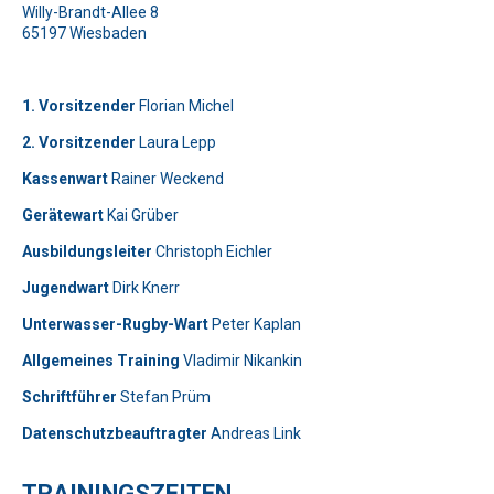
Willy-Brandt-Allee 8
65197 Wiesbaden
1. Vorsitzender
Florian Michel
2. Vorsitzender
Laura Lepp
Kassenwart
Rainer Weckend
Gerätewart
Kai Grüber
Bitte lasse dieses Feld leer.
Telefon: 0179-5300111
Ausbildungsleiter
Christoph Eichler
Jugendwart
Dirk Knerr
Bitte lasse dieses Feld leer.
Unterwasser-Rugby-Wart
Peter Kaplan
Allgemeines Training
Vladimir Nikankin
Schriftführer
Stefan Prüm
Datenschutzbeauftragter
Andreas Link
Telefon: 01577-2710520
TRAININGSZEITEN