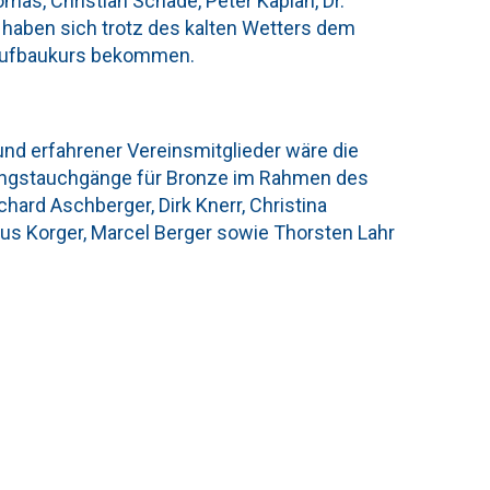
as, Christian Schade, Peter Kaplan, Dr.
 haben sich trotz des kalten Wetters dem
n Aufbaukurs bekommen.
d erfahrener Vereinsmitglieder wäre die
fungstauchgänge für Bronze im Rahmen des
ard Aschberger, Dirk Knerr, Christina
rkus Korger, Marcel Berger sowie Thorsten Lahr