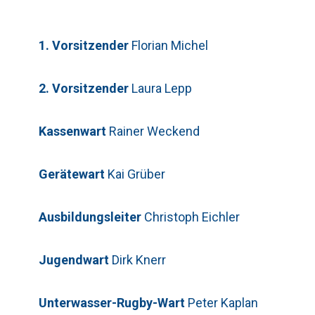
1. Vorsitzender
Florian Michel
2. Vorsitzender
Laura Lepp
Kassenwart
Rainer Weckend
Bitte lasse dieses Feld leer.
Gerätewart
Kai Grüber
Telefon: 0179-5300111
Bitte lasse dieses Feld leer.
Ausbildungsleiter
Christoph Eichler
Jugendwart
Dirk Knerr
Unterwasser-Rugby-Wart
Peter Kaplan