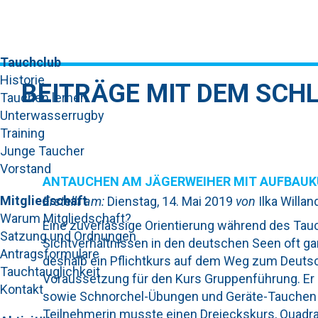
Tauchclub
Historie
BEITRÄGE MIT DEM SCH
Tauchen lernen
Unterwasserrugby
Training
Junge Taucher
Vorstand
ANTAUCHEN AM JÄGERWEIHER MIT AUFBAUK
Mitgliedschaft
Erstellt am:
Dienstag, 14. Mai 2019
von
Ilka Willan
Warum Mitgliedschaft?
Eine zuverlässige Orientierung während des Tau
Satzung und Ordnungen
Sichtverhältnissen in den deutschen Seen oft gar
Antragsformulare
deshalb ein Pflichtkurs auf dem Weg zum Deuts
Tauchtauglichkeit
Voraussetzung für den Kurs Gruppenführung. Er
Kontakt
sowie Schnorchel-Übungen und Geräte-Tauchen 
Teilnehmerin musste einen Dreieckskurs, Quadrat