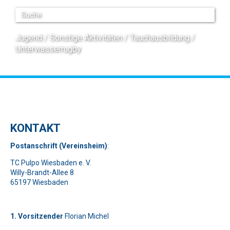
Jugend
Sonstige Aktivitäten
Tauchausbildung
Unterwasserrugby
KONTAKT
Pos
t
ansch
rift (Vereinsheim)
:
TC Pulpo Wiesbaden e. V.
Willy-Brandt-Allee 8
65197 Wiesbaden
1. Vorsitzender
Florian Michel