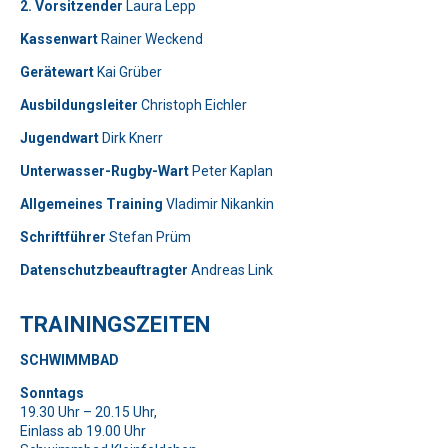
2. Vorsitzender
Laura Lepp
Kassenwart
Rainer Weckend
Gerätewart
Kai Grüber
Bitte lasse dieses Feld leer.
Telefon: 0179-5300111
Ausbildungsleiter
Christoph Eichler
Jugendwart
Dirk Knerr
Bitte lasse dieses Feld leer.
Unterwasser-Rugby-Wart
Peter Kaplan
Allgemeines Training
Vladimir Nikankin
Schriftführer
Stefan Prüm
Datenschutzbeauftragter
Andreas Link
Telefon: 01577-2710520
TRAININGSZEITEN
Bitte beweise, dass du kein Spambot bist und wähle das
SCHWIMMBAD
Symbol
LKW
.
Bitte beweise, dass du kein Spambot bist und wähle das
Bitte lasse dieses Feld leer.
Sonntags
Symbol
Flagge
.
19.30 Uhr – 20.15 Uhr,
Bitte beweise, dass du kein Spambot bist und wähle das
Einlass ab 19.00 Uhr
Symbol
Schlüssel
.