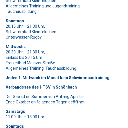
Bitte lasse dieses Feld leer.
Bitte lasse dieses Feld leer.
Schwimmbad Kleinfeldchen
Allgemeines Training und Jugendtraining,
Bitte beweise, dass du kein Spambot bist und wähle das
Bitte beweise, dass du kein Spambot bist und wähle das
Bitte lasse dieses Feld leer.
Tauchausbildung
Symbol
Symbol
Haus
Herz
.
.
Bitte beweise, dass du kein Spambot bist und wähle das
Bitte lasse dieses Feld leer.
Sonntags
Symbol
Flugzeug
.
20.15 Uhr – 21.30 Uhr,
Bitte beweise, dass du kein Spambot bist und wähle das
Bitte lasse dieses Feld leer.
Schwimmbad Kleinfeldchen
Symbol
Baum
.
Unterwasser-Rugby
Bitte beweise, dass du kein Spambot bist und wähle das
Bitte lasse dieses Feld leer.
Symbol
LKW
.
Mittwochs
Bitte beweise, dass du kein Spambot bist und wähle das
20.30 Uhr – 21.30 Uhr,
Symbol
Auto
.
Bitte lasse dieses Feld leer.
Einlass bis 20.15 Uhr
Freizeitbad Mainzer Straße
Bitte beweise, dass du kein Spambot bist und wähle das
Allgemeines Training, Tauchausbildung
Symbol
Herz
.
Jeden 1. Mittwoch im Monat kein Schwimmbadtraining
Verbandssee des HTSV in Schönbach
Der See ist im Sommer von Anfang April bis
Ende Oktober an folgenden Tagen geöffnet:
Samstags
11.00 Uhr – 18.00 Uhr
Sonntags