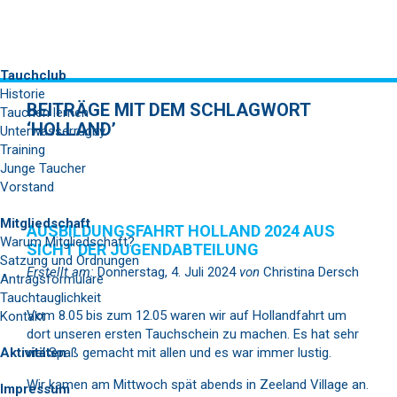
Tauchclub
Historie
BEITRÄGE MIT DEM SCHLAGWORT
Tauchen lernen
‘HOLLAND’
Unterwasserrugby
Training
Junge Taucher
Vorstand
Mitgliedschaft
AUSBILDUNGSFAHRT HOLLAND 2024 AUS
Warum Mitgliedschaft?
SICHT DER JUGENDABTEILUNG
Satzung und Ordnungen
Erstellt am:
Donnerstag, 4. Juli 2024
von
Christina Dersch
Antragsformulare
Tauchtauglichkeit
Vom 8.05 bis zum 12.05 waren wir auf Hollandfahrt um
Kontakt
dort unseren ersten Tauchschein zu machen. Es hat sehr
Aktivitäten
viel Spaß gemacht mit allen und es war immer lustig.
Wir kamen am Mittwoch spät abends in Zeeland Village an.
Impressum