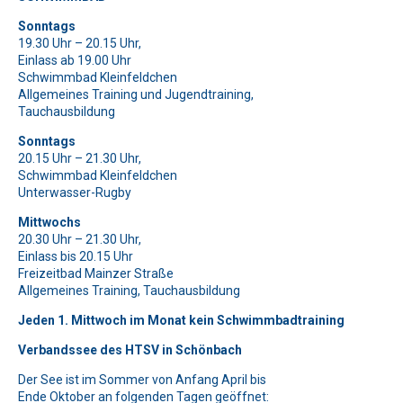
Bitte beweise, dass du kein Spambot bist und wähle das
Bitte lasse dieses Feld leer.
Sonntags
Symbol
Auto
.
19.30 Uhr – 20.15 Uhr,
Bitte beweise, dass du kein Spambot bist und wähle das
Einlass ab 19.00 Uhr
Symbol
Haus
.
Bitte lasse dieses Feld leer.
Bitte lasse dieses Feld leer.
Schwimmbad Kleinfeldchen
Allgemeines Training und Jugendtraining,
Bitte beweise, dass du kein Spambot bist und wähle das
Bitte beweise, dass du kein Spambot bist und wähle das
Bitte lasse dieses Feld leer.
Tauchausbildung
Symbol
Symbol
Flugzeug
Auto
.
.
Bitte beweise, dass du kein Spambot bist und wähle das
Bitte lasse dieses Feld leer.
Sonntags
Symbol
Haus
.
20.15 Uhr – 21.30 Uhr,
Bitte beweise, dass du kein Spambot bist und wähle das
Bitte lasse dieses Feld leer.
Schwimmbad Kleinfeldchen
Symbol
Tasse
.
Unterwasser-Rugby
Bitte beweise, dass du kein Spambot bist und wähle das
Bitte lasse dieses Feld leer.
Symbol
Schlüssel
.
Mittwochs
Bitte beweise, dass du kein Spambot bist und wähle das
20.30 Uhr – 21.30 Uhr,
Symbol
Flagge
.
Bitte lasse dieses Feld leer.
Einlass bis 20.15 Uhr
Freizeitbad Mainzer Straße
Bitte beweise, dass du kein Spambot bist und wähle das
Allgemeines Training, Tauchausbildung
Symbol
LKW
.
Jeden 1. Mittwoch im Monat kein Schwimmbadtraining
Verbandssee des HTSV in Schönbach
Der See ist im Sommer von Anfang April bis
Ende Oktober an folgenden Tagen geöffnet: