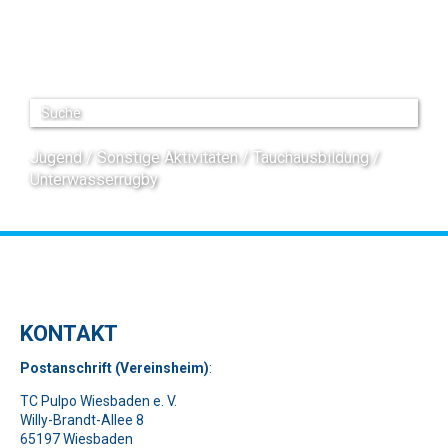
Jugend
Sonstige Aktivitäten
Tauchausbildung
Unterwasserrugby
KONTAKT
Pos
t
ansch
rift (Vereinsheim)
:
TC Pulpo Wiesbaden e. V.
Willy-Brandt-Allee 8
65197 Wiesbaden