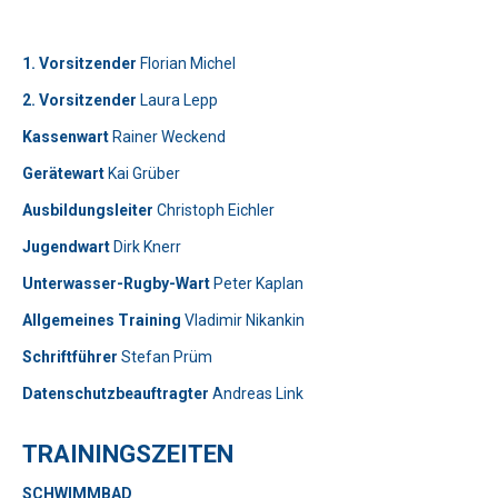
1. Vorsitzender
Florian Michel
2. Vorsitzender
Laura Lepp
Kassenwart
Rainer Weckend
Gerätewart
Kai Grüber
Bitte lasse dieses Feld leer.
Telefon: 0179-5300111
Ausbildungsleiter
Christoph Eichler
Jugendwart
Dirk Knerr
Bitte lasse dieses Feld leer.
Unterwasser-Rugby-Wart
Peter Kaplan
Allgemeines Training
Vladimir Nikankin
Schriftführer
Stefan Prüm
Datenschutzbeauftragter
Andreas Link
Telefon: 01577-2710520
TRAININGSZEITEN
Bitte beweise, dass du kein Spambot bist und wähle das
SCHWIMMBAD
Symbol
Herz
.