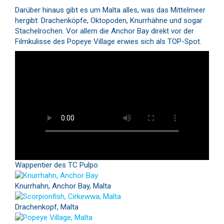
Darüber hinaus gibt es um Malta alles, was das Mittelmeer
hergibt: Drachenköpfe, Oktopoden, Knurrhähne und sogar
Stachelrochen. Vor allem die Anchor Bay direkt vor der
Filmkulisse des Popeye Village erwies sich als TOP-Spot.
Wappentier des TC Pulpo
Knurrhahn, Anchor Bay, Malta
Drachenkopf, Malta