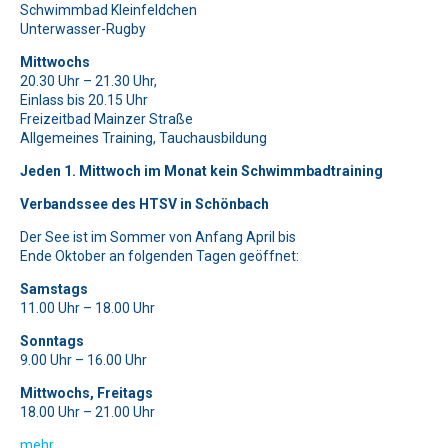
Schwimmbad Kleinfeldchen
Symbol
Baum
.
Unterwasser-Rugby
Bitte beweise, dass du kein Spambot bist und wähle das
Bitte lasse dieses Feld leer.
Symbol
Haus
.
Mittwochs
Bitte beweise, dass du kein Spambot bist und wähle das
20.30 Uhr – 21.30 Uhr,
Symbol
Tasse
.
Bitte lasse dieses Feld leer.
Einlass bis 20.15 Uhr
Freizeitbad Mainzer Straße
Bitte beweise, dass du kein Spambot bist und wähle das
Allgemeines Training, Tauchausbildung
Symbol
Flagge
.
Jeden 1. Mittwoch im Monat kein Schwimmbadtraining
Verbandssee des HTSV in Schönbach
Der See ist im Sommer von Anfang April bis
Ende Oktober an folgenden Tagen geöffnet:
Samstags
11.00 Uhr – 18.00 Uhr
Sonntags
9.00 Uhr – 16.00 Uhr
Mittwochs, Freitags
18.00 Uhr – 21.00 Uhr
mehr…