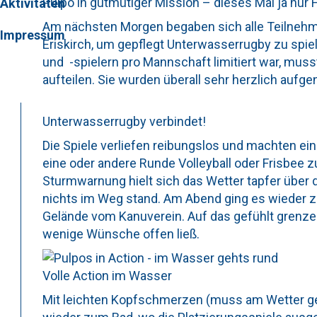
Pulpo in gutmütiger Mission – dieses Mal ja nur
Aktivitäten
Am nächsten Morgen begaben sich alle Teilnehm
Impressum
Eriskirch, um gepflegt Unterwasserrugby zu spie
und -spielern pro Mannschaft limitiert war, mus
aufteilen. Sie wurden überall sehr herzlich auf
Unterwasserrugby verbindet!
Die Spiele verliefen reibungslos und machten e
eine oder andere Runde Volleyball oder Frisbee 
Sturmwarnung hielt sich das Wetter tapfer übe
nichts im Weg stand. Am Abend ging es wieder 
Gelände vom Kanuverein. Auf das gefühlt grenzenl
wenige Wünsche offen ließ.
Volle Action im Wasser
Mit leichten Kopfschmerzen (muss am Wetter g