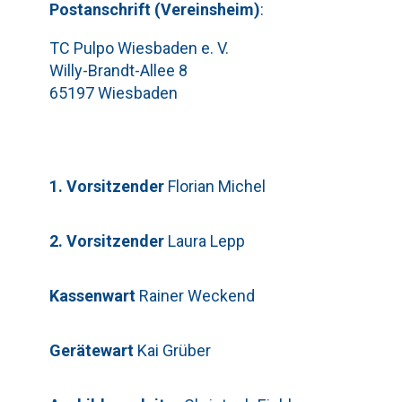
Pos
t
ansch
rift (Vereinsheim)
:
TC Pulpo Wiesbaden e. V.
Willy-Brandt-Allee 8
65197 Wiesbaden
1. Vorsitzender
Florian Michel
2. Vorsitzender
Laura Lepp
Kassenwart
Rainer Weckend
Bitte lasse dieses Feld leer.
Gerätewart
Kai Grüber
Telefon: 0179-5300111