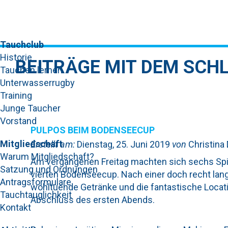
Tauchclub
Historie
BEITRÄGE MIT DEM SCH
Tauchen lernen
Unterwasserrugby
Training
Junge Taucher
Vorstand
PULPOS BEIM BODENSEECUP
Mitgliedschaft
Erstellt am:
Dienstag, 25. Juni 2019
von
Christina
Warum Mitgliedschaft?
Am vergangenen Freitag machten sich sechs Sp
Satzung und Ordnungen
vierten Bodenseecup. Nach einer doch recht lange
Antragsformulare
wohltuende Getränke und die fantastische Locati
Tauchtauglichkeit
Abschluss des ersten Abends.
Kontakt