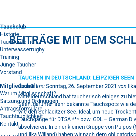
Tauchclub
Historie
BEITRÄGE MIT DEM SCH
Tauchen lernen
Unterwasserrugby
Training
Junge Taucher
Vorstand
TAUCHEN IN DEUTSCHLAND: LEIPZIGER SEEN
Mitgliedschaft
Erstellt am:
Sonntag, 26. September 2021
von
Ilka
Warum Mitgliedschaft?
Mitteldeutschland hat taucherisch einiges zu bie
Satzung und Ordnungen
Seen, darunter sehr bekannte Tauchspots wie de
Antragsformulare
wie den Schladitzer See. Ideal, um neue Trocke
Tauchtauglichkeit
Tauchgänge für DTSA *** bzw. GDL – German Dive
Kontakt
absolvieren. In einer kleinen Gruppe von Pulpos 
und Ilka Willand) haben wir nach dem obligatori