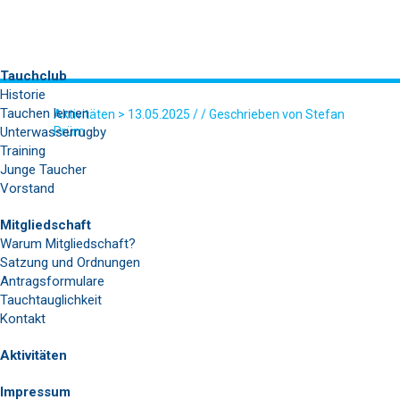
Tauchclub
Historie
Tauchen lernen
Aktivitäten
> 13.05.2025 / / Geschrieben von Stefan
Unterwasserrugby
Prüm
Training
WHATSAPP BILD 2025-05-11 UM
Junge Taucher
15.05.18_3CB628DB
Vorstand
Mitgliedschaft
Warum Mitgliedschaft?
Satzung und Ordnungen
Antragsformulare
Tauchtauglichkeit
Kontakt
Aktivitäten
Impressum