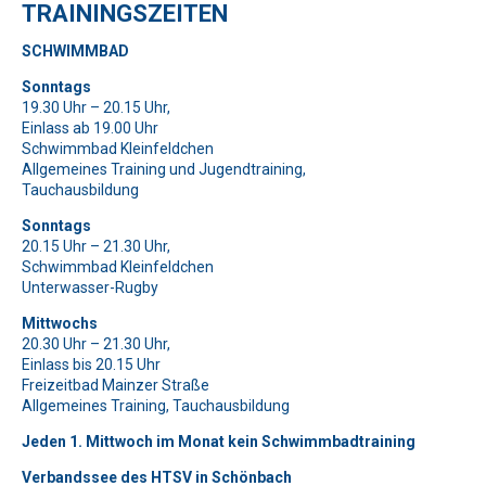
Bitte beweise, dass du kein Spambot bist und wähle das
TRAININGSZEITEN
Symbol
Flugzeug
.
SCHWIMMBAD
Bitte lasse dieses Feld leer.
Bitte lasse dieses Feld leer.
Sonntags
Bitte beweise, dass du kein Spambot bist und wähle das
Bitte beweise, dass du kein Spambot bist und wähle das
19.30 Uhr – 20.15 Uhr,
Symbol
Flagge
.
Bitte lasse dieses Feld leer.
Symbol
Haus
.
Einlass ab 19.00 Uhr
Schwimmbad Kleinfeldchen
Bitte beweise, dass du kein Spambot bist und wähle das
Allgemeines Training und Jugendtraining,
Bitte lasse dieses Feld leer.
Symbol
Flagge
.
Tauchausbildung
Bitte beweise, dass du kein Spambot bist und wähle das
Bitte lasse dieses Feld leer.
Sonntags
Symbol
Tasse
.
20.15 Uhr – 21.30 Uhr,
Bitte beweise, dass du kein Spambot bist und wähle das
Schwimmbad Kleinfeldchen
Bitte lasse dieses Feld leer.
Symbol
LKW
.
Unterwasser-Rugby
Bitte beweise, dass du kein Spambot bist und wähle das
Mittwochs
Symbol
Tasse
.
20.30 Uhr – 21.30 Uhr,
Bitte lasse dieses Feld leer.
Einlass bis 20.15 Uhr
Freizeitbad Mainzer Straße
Bitte beweise, dass du kein Spambot bist und wähle das
Allgemeines Training, Tauchausbildung
Symbol
Baum
.
Jeden 1. Mittwoch im Monat kein Schwimmbadtraining
Verbandssee des HTSV in Schönbach