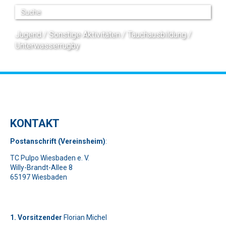
Jugend
Sonstige Aktivitäten
Tauchausbildung
Unterwasserrugby
KONTAKT
Pos
t
ansch
rift (Vereinsheim)
:
TC Pulpo Wiesbaden e. V.
Willy-Brandt-Allee 8
65197 Wiesbaden
1. Vorsitzender
Florian Michel