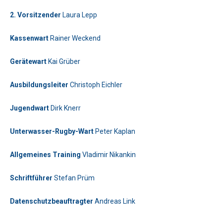
2. Vorsitzender
Laura Lepp
Kassenwart
Rainer Weckend
Bitte lasse dieses Feld leer.
Gerätewart
Kai Grüber
Telefon: 0179-5300111
Ausbildungsleiter
Christoph Eichler
Bitte lasse dieses Feld leer.
Jugendwart
Dirk Knerr
Unterwasser-Rugby-Wart
Peter Kaplan
Allgemeines Training
Vladimir Nikankin
Bitte beweise, dass du kein Spambot bist und wähle das
Schriftführer
Stefan Prüm
Symbol
Flagge
.
Bitte beweise, dass du kein Spambot bist und wähle das
Datenschutzbeauftragter
Andreas Link
Symbol
Baum
.
Bitte lasse dieses Feld leer.
Telefon: 01577-2710520