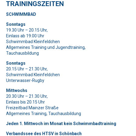
TRAININGSZEITEN
Herz
.
SCHWIMMBAD
Bitte lasse dieses Feld leer.
Bitte lasse dieses Feld leer.
Bitte beweise, dass du kein Spambot bist und wähle das Symbol
Sonntags
Bitte beweise, dass du kein Spambot bist und wähle das Symbol
Flagge
.
19.30 Uhr – 20.15 Uhr,
Auto
.
Bitte lasse dieses Feld leer.
Einlass ab 19.00 Uhr
Bitte beweise, dass du kein Spambot bist und wähle das Symbol
Schwimmbad Kleinfeldchen
Flugzeug
.
Allgemeines Training und Jugendtraining,
Bitte lasse dieses Feld leer.
Tauchausbildung
Bitte beweise, dass du kein Spambot bist und wähle das Symbol
Flugzeug
.
Bitte lasse dieses Feld leer.
Sonntags
20.15 Uhr – 21.30 Uhr,
Bitte beweise, dass du kein Spambot bist und wähle das Symbol
Schwimmbad Kleinfeldchen
Tasse
.
Bitte lasse dieses Feld leer.
Unterwasser-Rugby
Bitte beweise, dass du kein Spambot bist und wähle das Symbol
Schlüssel
.
Mittwochs
20.30 Uhr – 21.30 Uhr,
Bitte lasse dieses Feld leer.
Einlass bis 20.15 Uhr
Bitte beweise, dass du kein Spambot bist und wähle das Symbol
Freizeitbad Mainzer Straße
Allgemeines Training, Tauchausbildung
Flugzeug
.
Jeden 1. Mittwoch im Monat kein Schwimmbadtraining
Verbandssee des HTSV in Schönbach