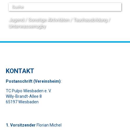
Jugend
Sonstige Aktivitäten
Tauchausbildung
Unterwasserrugby
KONTAKT
Pos
t
ansch
rift (Vereinsheim)
:
TC Pulpo Wiesbaden e. V.
Willy-Brandt-Allee 8
65197 Wiesbaden
1. Vorsitzender
Florian Michel