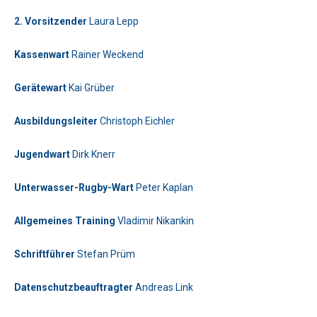
2. Vorsitzender
Laura Lepp
Kassenwart
Rainer Weckend
Bitte lasse dieses Feld leer.
Gerätewart
Kai Grüber
Telefon: 0179-5300111
Ausbildungsleiter
Christoph Eichler
Bitte lasse dieses Feld leer.
Jugendwart
Dirk Knerr
Unterwasser-Rugby-Wart
Peter Kaplan
Allgemeines Training
Vladimir Nikankin
Bitte beweise, dass du kein Spambot bist und wähle das Symbol
Schriftführer
Stefan Prüm
Stern
.
Bitte beweise, dass du kein Spambot bist und wähle das Symbol
Datenschutzbeauftragter
Andreas Link
Flagge
.
Bitte lasse dieses Feld leer.
Telefon: 01577-2710520
Bitte beweise, dass du kein Spambot bist und wähle das Symbol