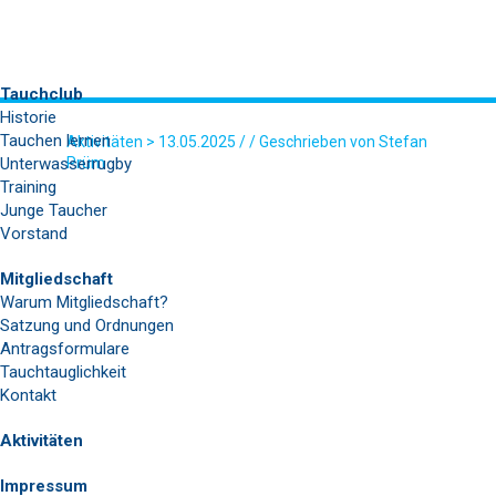
Tauchclub
Historie
Tauchen lernen
Aktivitäten
> 13.05.2025 / / Geschrieben von Stefan
Unterwasserrugby
Prüm
Training
WHATSAPP BILD 2025-05-11 UM
Junge Taucher
15.05.14_54DB339B
Vorstand
Mitgliedschaft
Warum Mitgliedschaft?
Satzung und Ordnungen
Antragsformulare
Tauchtauglichkeit
Kontakt
Aktivitäten
Impressum