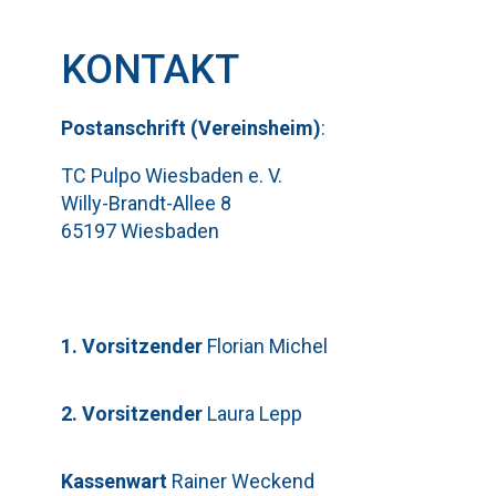
KONTAKT
Pos
t
ansch
rift (Vereinsheim)
:
TC Pulpo Wiesbaden e. V.
Willy-Brandt-Allee 8
65197 Wiesbaden
1. Vorsitzender
Florian Michel
2. Vorsitzender
Laura Lepp
Kassenwart
Rainer Weckend
Bitte lasse dieses Feld leer.