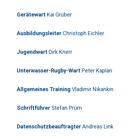
Gerätewart
Kai Grüber
Telefon: 0179-5300111
Bitte lasse dieses Feld leer.
Ausbildungsleiter
Christoph Eichler
Jugendwart
Dirk Knerr
Unterwasser-Rugby-Wart
Peter Kaplan
Bitte beweise, dass du kein Spambot
bist und wähle das Symbol
Flugzeug
.
Allgemeines Training
Vladimir Nikankin
Bitte beweise, dass du kein Spambot
bist und wähle das Symbol
LKW
.
Schriftführer
Stefan Prüm
Bitte lasse dieses Feld leer.
Bitte beweise, dass du kein Spambot
Datenschutzbeauftragter
Andreas Link
bist und wähle das Symbol
Stern
.