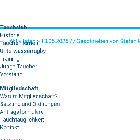
Tauchclub
Historie
Aktivitäten
> 13.05.2025 / / Geschrieben von Stefan
Tauchen lernen
Unterwasserrugby
WHATSAPP BILD 2025-05
Training
Junge Taucher
Vorstand
Mitgliedschaft
Warum Mitgliedschaft?
Satzung und Ordnungen
Antragsformulare
Tauchtauglichkeit
Kontakt