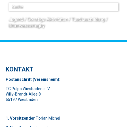
Jugend
Sonstige Aktivitäten
Tauchausbildung
Unterwasserrugby
KONTAKT
Pos
t
ansch
rift (Vereinsheim)
:
TC Pulpo Wiesbaden e. V.
Willy-Brandt-Allee 8
65197 Wiesbaden
1. Vorsitzender
Florian Michel