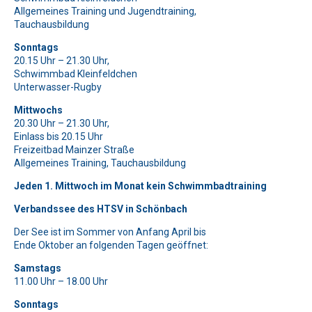
Allgemeines Training und Jugendtraining,
Bitte beweise, dass du kein Spambot bist und wähle das
Bitte beweise, dass du kein Spambot bist und wähle das
Bitte lasse dieses Feld leer.
Tauchausbildung
Symbol
Symbol
Baum
Stern
.
.
Bitte beweise, dass du kein Spambot bist und wähle das
Bitte lasse dieses Feld leer.
Sonntags
Symbol
Haus
.
20.15 Uhr – 21.30 Uhr,
Bitte beweise, dass du kein Spambot bist und wähle das
Bitte lasse dieses Feld leer.
Schwimmbad Kleinfeldchen
Symbol
LKW
.
Unterwasser-Rugby
Bitte beweise, dass du kein Spambot bist und wähle das
Bitte lasse dieses Feld leer.
Symbol
Auto
.
Mittwochs
Bitte beweise, dass du kein Spambot bist und wähle das
20.30 Uhr – 21.30 Uhr,
Symbol
Schlüssel
.
Bitte lasse dieses Feld leer.
Einlass bis 20.15 Uhr
Freizeitbad Mainzer Straße
Bitte beweise, dass du kein Spambot bist und wähle das
Allgemeines Training, Tauchausbildung
Symbol
Tasse
.
Jeden 1. Mittwoch im Monat kein Schwimmbadtraining
Verbandssee des HTSV in Schönbach
Der See ist im Sommer von Anfang April bis
Ende Oktober an folgenden Tagen geöffnet:
Samstags
11.00 Uhr – 18.00 Uhr
Sonntags