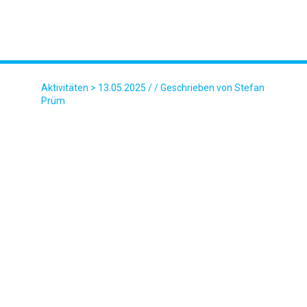
Aktivitäten
> 13.05.2025 / / Geschrieben von Stefan
Prüm
WHATSAPP BILD 2025-05-11 UM
15.05.12_4C5DFA05