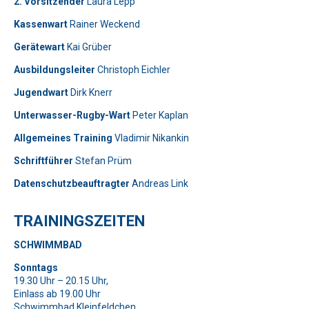
2. Vorsitzender
Laura Lepp
Kassenwart
Rainer Weckend
Gerätewart
Kai Grüber
Bitte lasse dieses Feld leer.
Telefon: 0179-5300111
Ausbildungsleiter
Christoph Eichler
Jugendwart
Dirk Knerr
Bitte lasse dieses Feld leer.
Unterwasser-Rugby-Wart
Peter Kaplan
Allgemeines Training
Vladimir Nikankin
Schriftführer
Stefan Prüm
Datenschutzbeauftragter
Andreas Link
Telefon: 01577-2710520
TRAININGSZEITEN
Bitte beweise, dass du kein Spambot bist und wähle das
SCHWIMMBAD
Symbol
Auto
.
Bitte beweise, dass du kein Spambot bist und wähle das
Bitte lasse dieses Feld leer.
Sonntags
Symbol
Baum
.
19.30 Uhr – 20.15 Uhr,
Bitte beweise, dass du kein Spambot bist und wähle das
Einlass ab 19.00 Uhr
Symbol
Haus
.
Bitte lasse dieses Feld leer.
Bitte lasse dieses Feld leer.
Schwimmbad Kleinfeldchen