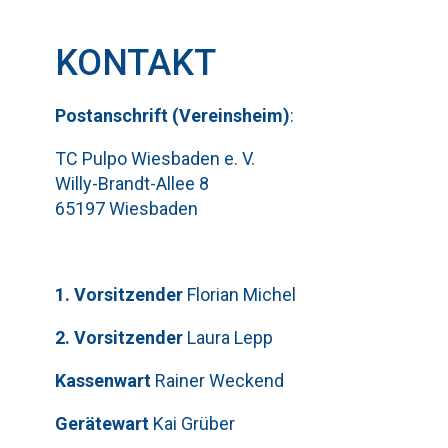
KONTAKT
Pos
t
ansch
rift (Vereinsheim)
:
TC Pulpo Wiesbaden e. V.
Willy-Brandt-Allee 8
65197 Wiesbaden
1. Vorsitzender
Florian Michel
2. Vorsitzender
Laura Lepp
Kassenwart
Rainer Weckend
Gerätewart
Kai Grüber
Bitte lasse dieses Feld leer.