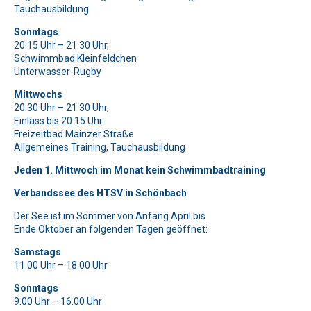
Bitte beweise, dass du kein Spambot bist und wähle das
Bitte beweise, dass du kein Spambot bist und wähle das
Bitte lasse dieses Feld leer.
Tauchausbildung
Symbol
Symbol
Flugzeug
Flagge
.
.
Bitte beweise, dass du kein Spambot bist und wähle das
Bitte lasse dieses Feld leer.
Sonntags
Symbol
LKW
.
20.15 Uhr – 21.30 Uhr,
Bitte beweise, dass du kein Spambot bist und wähle das
Bitte lasse dieses Feld leer.
Schwimmbad Kleinfeldchen
Symbol
Auto
.
Unterwasser-Rugby
Bitte beweise, dass du kein Spambot bist und wähle das
Bitte lasse dieses Feld leer.
Symbol
Baum
.
Mittwochs
Bitte beweise, dass du kein Spambot bist und wähle das
20.30 Uhr – 21.30 Uhr,
Symbol
Baum
.
Bitte lasse dieses Feld leer.
Einlass bis 20.15 Uhr
Freizeitbad Mainzer Straße
Bitte beweise, dass du kein Spambot bist und wähle das
Allgemeines Training, Tauchausbildung
Symbol
Flugzeug
.
Jeden 1. Mittwoch im Monat kein Schwimmbadtraining
Verbandssee des HTSV in Schönbach
Der See ist im Sommer von Anfang April bis
Ende Oktober an folgenden Tagen geöffnet:
Samstags
11.00 Uhr – 18.00 Uhr
Sonntags
9.00 Uhr – 16.00 Uhr