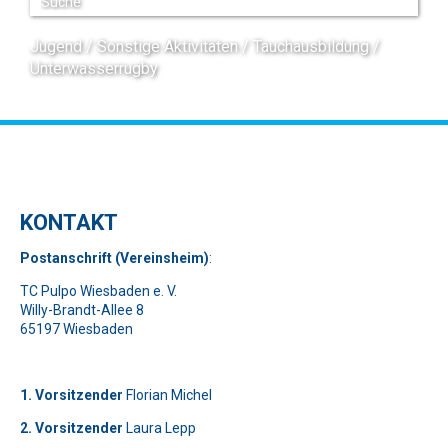
Jugend
Sonstige Aktivitäten
Tauchausbildung
Unterwasserrugby
KONTAKT
Pos
t
ansch
rift (Vereinsheim)
:
TC Pulpo Wiesbaden e. V.
Willy-Brandt-Allee 8
65197 Wiesbaden
1. Vorsitzender
Florian Michel
2. Vorsitzender
Laura Lepp