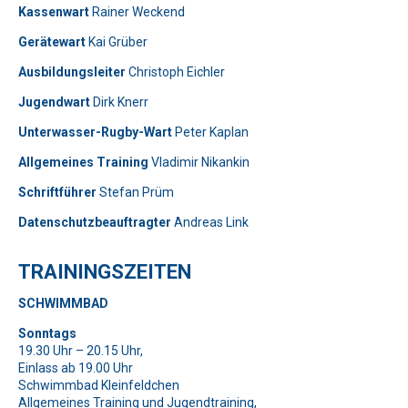
Kassenwart
Rainer Weckend
Gerätewart
Kai Grüber
Bitte lasse dieses Feld leer.
Telefon: 0179-5300111
Ausbildungsleiter
Christoph Eichler
Jugendwart
Dirk Knerr
Bitte lasse dieses Feld leer.
Unterwasser-Rugby-Wart
Peter Kaplan
Allgemeines Training
Vladimir Nikankin
Schriftführer
Stefan Prüm
Datenschutzbeauftragter
Andreas Link
Telefon: 01577-2710520
TRAININGSZEITEN
Bitte beweise, dass du kein Spambot bist und wähle das
SCHWIMMBAD
Symbol
Tasse
.
Bitte beweise, dass du kein Spambot bist und wähle das
Bitte lasse dieses Feld leer.
Sonntags
Symbol
Flugzeug
.
19.30 Uhr – 20.15 Uhr,
Bitte beweise, dass du kein Spambot bist und wähle das
Einlass ab 19.00 Uhr
Symbol
Flagge
.
Bitte lasse dieses Feld leer.
Bitte lasse dieses Feld leer.
Schwimmbad Kleinfeldchen
Allgemeines Training und Jugendtraining,