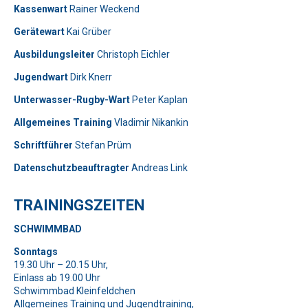
Kassenwart
Rainer Weckend
Gerätewart
Kai Grüber
Bitte lasse dieses Feld leer.
Telefon: 0179-5300111
Ausbildungsleiter
Christoph Eichler
Jugendwart
Dirk Knerr
Bitte lasse dieses Feld leer.
Unterwasser-Rugby-Wart
Peter Kaplan
Allgemeines Training
Vladimir Nikankin
Schriftführer
Stefan Prüm
Datenschutzbeauftragter
Andreas Link
Telefon: 01577-2710520
TRAININGSZEITEN
Bitte beweise, dass du kein Spambot bist und wähle das
SCHWIMMBAD
Symbol
Flugzeug
.
Bitte beweise, dass du kein Spambot bist und wähle das
Bitte lasse dieses Feld leer.
Sonntags
Symbol
Haus
.
19.30 Uhr – 20.15 Uhr,
Bitte beweise, dass du kein Spambot bist und wähle das
Einlass ab 19.00 Uhr
Symbol
Flagge
.
Bitte lasse dieses Feld leer.
Bitte lasse dieses Feld leer.
Schwimmbad Kleinfeldchen
Allgemeines Training und Jugendtraining,