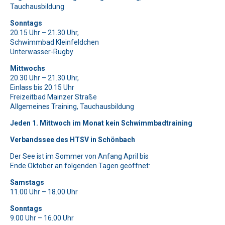
Bitte beweise, dass du kein Spambot bist und wähle das
Bitte beweise, dass du kein Spambot bist und wähle das
Bitte lasse dieses Feld leer.
Tauchausbildung
Symbol
Symbol
Flagge
Baum
.
.
Bitte beweise, dass du kein Spambot bist und wähle das
Bitte lasse dieses Feld leer.
Sonntags
Symbol
Schlüssel
.
20.15 Uhr – 21.30 Uhr,
Bitte beweise, dass du kein Spambot bist und wähle das
Bitte lasse dieses Feld leer.
Schwimmbad Kleinfeldchen
Symbol
Haus
.
Unterwasser-Rugby
Bitte beweise, dass du kein Spambot bist und wähle das
Bitte lasse dieses Feld leer.
Symbol
Stern
.
Mittwochs
Bitte beweise, dass du kein Spambot bist und wähle das
20.30 Uhr – 21.30 Uhr,
Symbol
Haus
.
Bitte lasse dieses Feld leer.
Einlass bis 20.15 Uhr
Freizeitbad Mainzer Straße
Bitte beweise, dass du kein Spambot bist und wähle das
Allgemeines Training, Tauchausbildung
Symbol
Tasse
.
Jeden 1. Mittwoch im Monat kein Schwimmbadtraining
Verbandssee des HTSV in Schönbach
Der See ist im Sommer von Anfang April bis
Ende Oktober an folgenden Tagen geöffnet:
Samstags
11.00 Uhr – 18.00 Uhr
Sonntags
9.00 Uhr – 16.00 Uhr