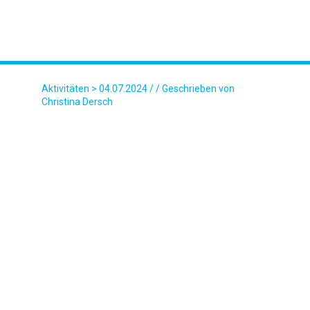
Aktivitäten
> 04.07.2024 / / Geschrieben von
Christina Dersch
FOTO-10.05.24-21-09-58