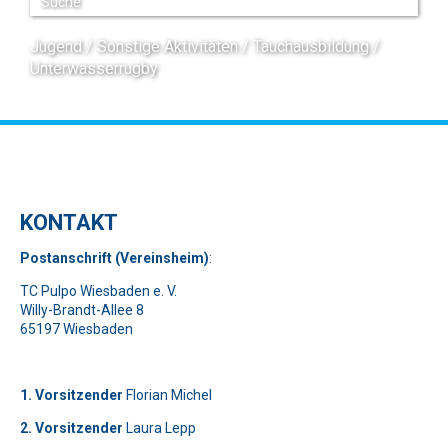
Jugend
Sonstige Aktivitäten
Tauchausbildung
Unterwasserrugby
KONTAKT
Pos
t
ansch
rift (Vereinsheim)
:
TC Pulpo Wiesbaden e. V.
Willy-Brandt-Allee 8
65197 Wiesbaden
1. Vorsitzender
Florian Michel
2. Vorsitzender
Laura Lepp