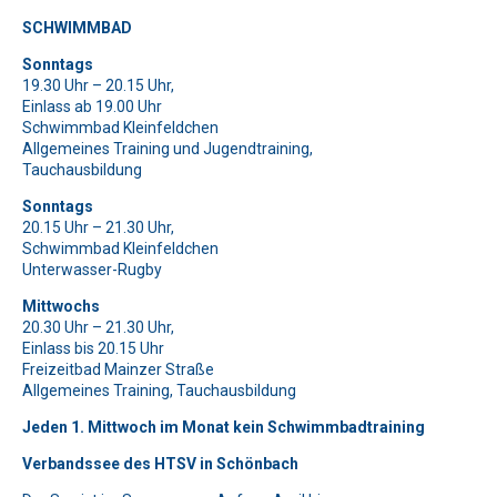
SCHWIMMBAD
Bitte lasse dieses Feld leer.
Bitte lasse dieses Feld leer.
Bitte beweise, dass du kein Spambot bist und wähle das Symbol
Sonntags
Bitte beweise, dass du kein Spambot bist und wähle das Symbol
Haus
.
19.30 Uhr – 20.15 Uhr,
Schlüssel
.
Bitte lasse dieses Feld leer.
Einlass ab 19.00 Uhr
Bitte beweise, dass du kein Spambot bist und wähle das Symbol
Schwimmbad Kleinfeldchen
Auto
.
Allgemeines Training und Jugendtraining,
Bitte lasse dieses Feld leer.
Tauchausbildung
Bitte beweise, dass du kein Spambot bist und wähle das Symbol
Herz
.
Bitte lasse dieses Feld leer.
Sonntags
20.15 Uhr – 21.30 Uhr,
Bitte beweise, dass du kein Spambot bist und wähle das Symbol
Schwimmbad Kleinfeldchen
Haus
.
Bitte lasse dieses Feld leer.
Unterwasser-Rugby
Bitte beweise, dass du kein Spambot bist und wähle das Symbol
Haus
.
Mittwochs
20.30 Uhr – 21.30 Uhr,
Bitte lasse dieses Feld leer.
Einlass bis 20.15 Uhr
Bitte beweise, dass du kein Spambot bist und wähle das Symbol
Freizeitbad Mainzer Straße
Allgemeines Training, Tauchausbildung
Schlüssel
.
Jeden 1. Mittwoch im Monat kein Schwimmbadtraining
Verbandssee des HTSV in Schönbach