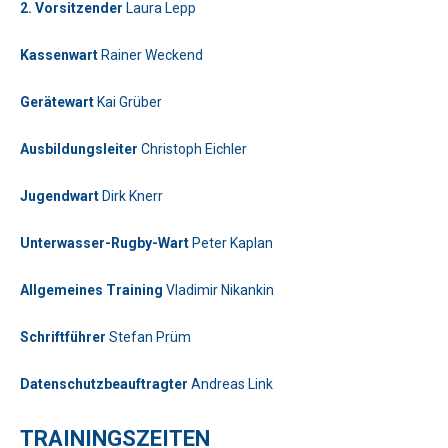
2. Vorsitzender
Laura Lepp
Kassenwart
Rainer Weckend
Bitte lasse dieses Feld leer.
Gerätewart
Kai Grüber
Telefon: 0179-5300111
Ausbildungsleiter
Christoph Eichler
Bitte lasse dieses Feld leer.
Jugendwart
Dirk Knerr
Unterwasser-Rugby-Wart
Peter Kaplan
Allgemeines Training
Vladimir Nikankin
Bitte beweise, dass du kein Spambot bist und wähle das Symbol
Schriftführer
Stefan Prüm
Haus
.
Bitte beweise, dass du kein Spambot bist und wähle das Symbol
Datenschutzbeauftragter
Andreas Link
Haus
.
Bitte lasse dieses Feld leer.
Telefon: 01577-2710520
Bitte beweise, dass du kein Spambot bist und wähle das Symbol
TRAININGSZEITEN
Herz
.