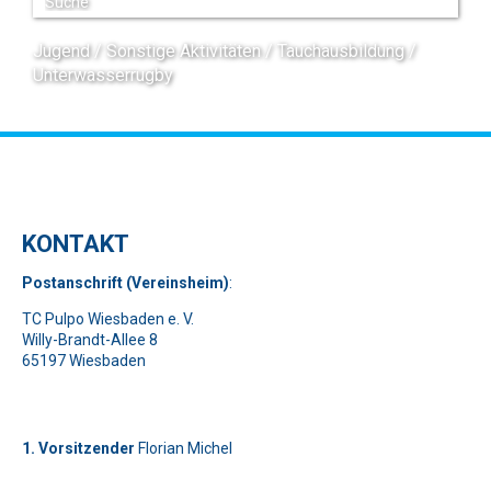
Jugend
Sonstige Aktivitäten
Tauchausbildung
Unterwasserrugby
KONTAKT
Pos
t
ansch
rift (Vereinsheim)
:
TC Pulpo Wiesbaden e. V.
Willy-Brandt-Allee 8
65197 Wiesbaden
1. Vorsitzender
Florian Michel