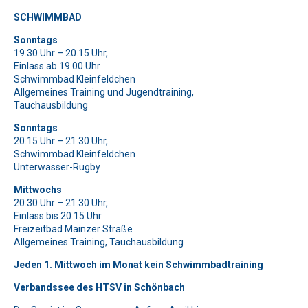
Symbol
Baum
.
SCHWIMMBAD
Bitte lasse dieses Feld leer.
Bitte lasse dieses Feld leer.
Sonntags
Bitte beweise, dass du kein Spambot bist und wähle das
Bitte beweise, dass du kein Spambot bist und wähle das
19.30 Uhr – 20.15 Uhr,
Symbol
Tasse
.
Bitte lasse dieses Feld leer.
Symbol
Baum
.
Einlass ab 19.00 Uhr
Schwimmbad Kleinfeldchen
Bitte beweise, dass du kein Spambot bist und wähle das
Allgemeines Training und Jugendtraining,
Bitte lasse dieses Feld leer.
Symbol
Schlüssel
.
Tauchausbildung
Bitte beweise, dass du kein Spambot bist und wähle das
Bitte lasse dieses Feld leer.
Sonntags
Symbol
LKW
.
20.15 Uhr – 21.30 Uhr,
Bitte beweise, dass du kein Spambot bist und wähle das
Schwimmbad Kleinfeldchen
Bitte lasse dieses Feld leer.
Symbol
Baum
.
Unterwasser-Rugby
Bitte beweise, dass du kein Spambot bist und wähle das
Mittwochs
Symbol
Auto
.
20.30 Uhr – 21.30 Uhr,
Bitte lasse dieses Feld leer.
Einlass bis 20.15 Uhr
Freizeitbad Mainzer Straße
Bitte beweise, dass du kein Spambot bist und wähle das
Allgemeines Training, Tauchausbildung
Symbol
Auto
.
Jeden 1. Mittwoch im Monat kein Schwimmbadtraining
Verbandssee des HTSV in Schönbach