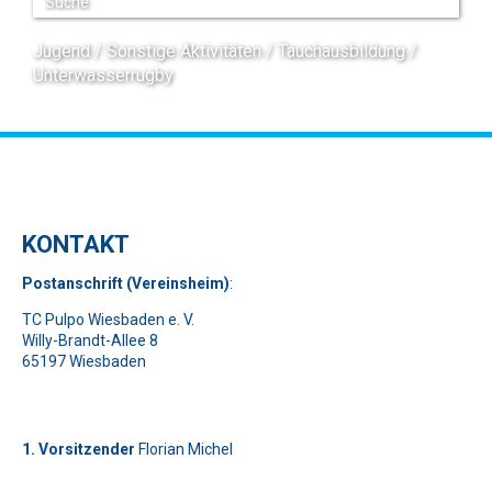
Jugend
Sonstige Aktivitäten
Tauchausbildung
Unterwasserrugby
KONTAKT
Pos
t
ansch
rift (Vereinsheim)
:
TC Pulpo Wiesbaden e. V.
Willy-Brandt-Allee 8
65197 Wiesbaden
1. Vorsitzender
Florian Michel