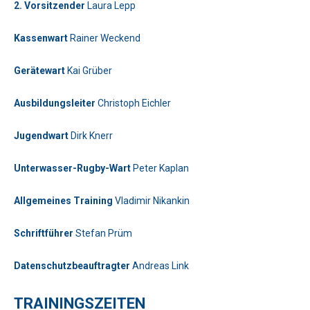
2. Vorsitzender
Laura Lepp
Kassenwart
Rainer Weckend
Bitte lasse dieses Feld leer.
Gerätewart
Kai Grüber
Telefon: 0179-5300111
Ausbildungsleiter
Christoph Eichler
Bitte lasse dieses Feld leer.
Jugendwart
Dirk Knerr
Unterwasser-Rugby-Wart
Peter Kaplan
Allgemeines Training
Vladimir Nikankin
Bitte beweise, dass du kein Spambot bist und wähle das
Schriftführer
Stefan Prüm
Symbol
Flugzeug
.
Bitte beweise, dass du kein Spambot bist und wähle das
Datenschutzbeauftragter
Andreas Link
Symbol
Baum
.
Bitte lasse dieses Feld leer.
Telefon: 01577-2710520
Bitte beweise, dass du kein Spambot bist und wähle das
TRAININGSZEITEN