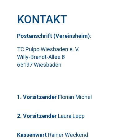
KONTAKT
Pos
t
ansch
rift (Vereinsheim)
:
TC Pulpo Wiesbaden e. V.
Willy-Brandt-Allee 8
65197 Wiesbaden
1. Vorsitzender
Florian Michel
2. Vorsitzender
Laura Lepp
Kassenwart
Rainer Weckend
Bitte lasse dieses Feld leer.