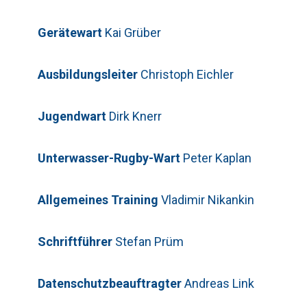
Gerätewart
Kai Grüber
Telefon: 0179-5300111
Bitte lasse dieses Feld leer.
Ausbildungsleiter
Christoph Eichler
Jugendwart
Dirk Knerr
Unterwasser-Rugby-Wart
Peter Kaplan
Bitte beweise, dass du kein Spambot bist
und wähle das Symbol
Flagge
.
Allgemeines Training
Vladimir Nikankin
Bitte beweise, dass du kein Spambot bist
und wähle das Symbol
Flagge
.
Schriftführer
Stefan Prüm
Bitte lasse dieses Feld leer.
Bitte beweise, dass du kein Spambot bist
und wähle das Symbol
Stern
.
Datenschutzbeauftragter
Andreas Link