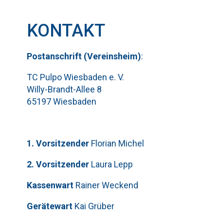
KONTAKT
Pos
t
ansch
rift (Vereinsheim)
:
TC Pulpo Wiesbaden e. V.
Willy-Brandt-Allee 8
65197 Wiesbaden
1. Vorsitzender
Florian Michel
2. Vorsitzender
Laura Lepp
Kassenwart
Rainer Weckend
Gerätewart
Kai Grüber
Bitte lasse dieses Feld leer.