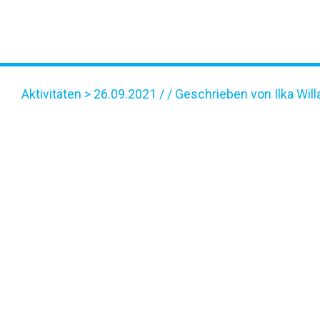
Aktivitäten
> 26.09.2021 / / Geschrieben von Ilka Wil
51363543513_047045A