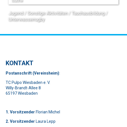
Jugend
Sonstige Aktivitäten
Tauchausbildung
Unterwasserrugby
KONTAKT
Pos
t
ansch
rift (Vereinsheim)
:
TC Pulpo Wiesbaden e. V.
Willy-Brandt-Allee 8
65197 Wiesbaden
1. Vorsitzender
Florian Michel
2. Vorsitzender
Laura Lepp