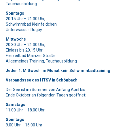
Bitte beweise, dass du kein Spambot bist und wähle das
Bitte beweise, dass du kein Spambot bist und wähle das
Bitte lasse dieses Feld leer.
Tauchausbildung
Symbol
Symbol
Flagge
Tasse
.
.
Bitte beweise, dass du kein Spambot bist und wähle das
Bitte lasse dieses Feld leer.
Sonntags
Symbol
Herz
.
20.15 Uhr – 21.30 Uhr,
Bitte beweise, dass du kein Spambot bist und wähle das
Bitte lasse dieses Feld leer.
Schwimmbad Kleinfeldchen
Symbol
Baum
.
Unterwasser-Rugby
Bitte beweise, dass du kein Spambot bist und wähle das
Bitte lasse dieses Feld leer.
Symbol
Auto
.
Mittwochs
Bitte beweise, dass du kein Spambot bist und wähle das
20.30 Uhr – 21.30 Uhr,
Symbol
Herz
.
Bitte lasse dieses Feld leer.
Einlass bis 20.15 Uhr
Freizeitbad Mainzer Straße
Bitte beweise, dass du kein Spambot bist und wähle das
Allgemeines Training, Tauchausbildung
Symbol
Auto
.
Jeden 1. Mittwoch im Monat kein Schwimmbadtraining
Verbandssee des HTSV in Schönbach
Der See ist im Sommer von Anfang April bis
Ende Oktober an folgenden Tagen geöffnet:
Samstags
11.00 Uhr – 18.00 Uhr
Sonntags
9.00 Uhr – 16.00 Uhr