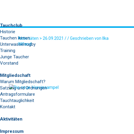
Tauchclub
Historie
Tauchen lernen
Aktivitäten
> 26.09.2021 / / Geschrieben von Ilka
Unterwasserrugby
Willand
Training
VEREINSAMPEL
Junge Taucher
Vorstand
Mitgliedschaft
Warum Mitgliedschaft?
Satzung und Ordnungen
Antragsformulare
Tauchtauglichkeit
Kontakt
Aktivitäten
Impressum