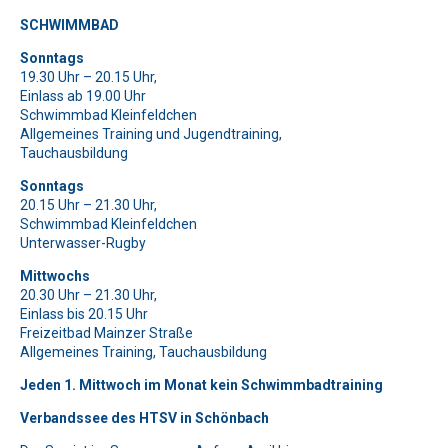
SCHWIMMBAD
Bitte lasse dieses Feld leer.
Bitte lasse dieses Feld leer.
Bitte beweise, dass du kein Spambot bist und wähle das Symbol
Sonntags
Bitte beweise, dass du kein Spambot bist und wähle das Symbol
Baum
.
19.30 Uhr – 20.15 Uhr,
Schlüssel
.
Bitte lasse dieses Feld leer.
Einlass ab 19.00 Uhr
Bitte beweise, dass du kein Spambot bist und wähle das Symbol
Schwimmbad Kleinfeldchen
Schlüssel
.
Allgemeines Training und Jugendtraining,
Bitte lasse dieses Feld leer.
Tauchausbildung
Bitte beweise, dass du kein Spambot bist und wähle das Symbol
Baum
.
Bitte lasse dieses Feld leer.
Sonntags
20.15 Uhr – 21.30 Uhr,
Bitte beweise, dass du kein Spambot bist und wähle das Symbol
Schwimmbad Kleinfeldchen
Tasse
.
Bitte lasse dieses Feld leer.
Unterwasser-Rugby
Bitte beweise, dass du kein Spambot bist und wähle das Symbol
Tasse
.
Mittwochs
20.30 Uhr – 21.30 Uhr,
Bitte lasse dieses Feld leer.
Einlass bis 20.15 Uhr
Bitte beweise, dass du kein Spambot bist und wähle das Symbol
Freizeitbad Mainzer Straße
Allgemeines Training, Tauchausbildung
Flugzeug
.
Jeden 1. Mittwoch im Monat kein Schwimmbadtraining
Verbandssee des HTSV in Schönbach