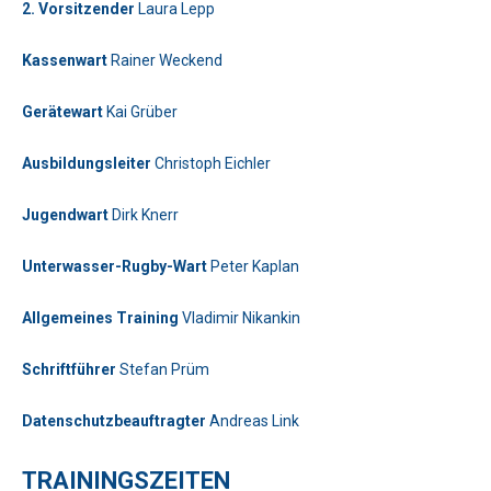
2. Vorsitzender
Laura Lepp
Kassenwart
Rainer Weckend
Bitte lasse dieses Feld leer.
Gerätewart
Kai Grüber
Telefon: 0179-5300111
Ausbildungsleiter
Christoph Eichler
Bitte lasse dieses Feld leer.
Jugendwart
Dirk Knerr
Unterwasser-Rugby-Wart
Peter Kaplan
Allgemeines Training
Vladimir Nikankin
Bitte beweise, dass du kein Spambot bist und wähle das Symbol
Schriftführer
Stefan Prüm
Flugzeug
.
Bitte beweise, dass du kein Spambot bist und wähle das Symbol
Datenschutzbeauftragter
Andreas Link
Auto
.
Bitte lasse dieses Feld leer.
Telefon: 01577-2710520
Bitte beweise, dass du kein Spambot bist und wähle das Symbol
TRAININGSZEITEN
LKW
.