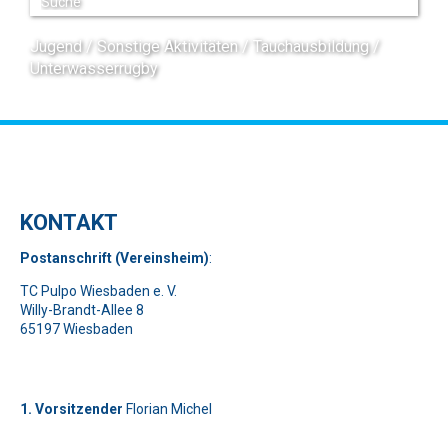
Jugend
Sonstige Aktivitäten
Tauchausbildung
Unterwasserrugby
KONTAKT
Pos
t
ansch
rift (Vereinsheim)
:
TC Pulpo Wiesbaden e. V.
Willy-Brandt-Allee 8
65197 Wiesbaden
1. Vorsitzender
Florian Michel