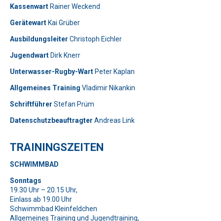
Kassenwart
Rainer Weckend
Gerätewart
Kai Grüber
Bitte lasse dieses Feld leer.
Telefon: 0179-5300111
Ausbildungsleiter
Christoph Eichler
Jugendwart
Dirk Knerr
Bitte lasse dieses Feld leer.
Unterwasser-Rugby-Wart
Peter Kaplan
Allgemeines Training
Vladimir Nikankin
Schriftführer
Stefan Prüm
Datenschutzbeauftragter
Andreas Link
Telefon: 01577-2710520
TRAININGSZEITEN
Bitte beweise, dass du kein Spambot bist und wähle das
SCHWIMMBAD
Symbol
Tasse
.
Bitte beweise, dass du kein Spambot bist und wähle das
Bitte lasse dieses Feld leer.
Sonntags
Symbol
Baum
.
19.30 Uhr – 20.15 Uhr,
Bitte beweise, dass du kein Spambot bist und wähle das
Einlass ab 19.00 Uhr
Symbol
Flagge
.
Bitte lasse dieses Feld leer.
Bitte lasse dieses Feld leer.
Schwimmbad Kleinfeldchen
Allgemeines Training und Jugendtraining,