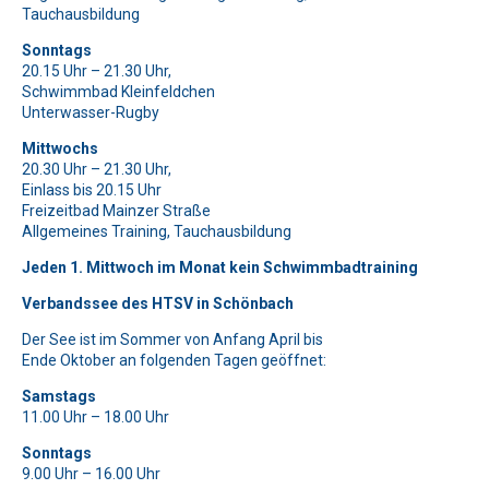
Bitte beweise, dass du kein Spambot bist und wähle das
Bitte beweise, dass du kein Spambot bist und wähle das
Bitte lasse dieses Feld leer.
Tauchausbildung
Symbol
Symbol
Flugzeug
Flagge
.
.
Bitte beweise, dass du kein Spambot bist und wähle das
Bitte lasse dieses Feld leer.
Sonntags
Symbol
Auto
.
20.15 Uhr – 21.30 Uhr,
Bitte beweise, dass du kein Spambot bist und wähle das
Bitte lasse dieses Feld leer.
Schwimmbad Kleinfeldchen
Symbol
Haus
.
Unterwasser-Rugby
Bitte beweise, dass du kein Spambot bist und wähle das
Bitte lasse dieses Feld leer.
Symbol
Auto
.
Mittwochs
Bitte beweise, dass du kein Spambot bist und wähle das
20.30 Uhr – 21.30 Uhr,
Symbol
Tasse
.
Bitte lasse dieses Feld leer.
Einlass bis 20.15 Uhr
Freizeitbad Mainzer Straße
Bitte beweise, dass du kein Spambot bist und wähle das
Allgemeines Training, Tauchausbildung
Symbol
Stern
.
Jeden 1. Mittwoch im Monat kein Schwimmbadtraining
Verbandssee des HTSV in Schönbach
Der See ist im Sommer von Anfang April bis
Ende Oktober an folgenden Tagen geöffnet:
Samstags
11.00 Uhr – 18.00 Uhr
Sonntags
9.00 Uhr – 16.00 Uhr