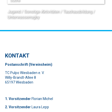
Jugend
Sonstige Aktivitäten
Tauchausbildung
Unterwasserrugby
KONTAKT
Pos
t
ansch
rift (Vereinsheim)
:
TC Pulpo Wiesbaden e. V.
Willy-Brandt-Allee 8
65197 Wiesbaden
1. Vorsitzender
Florian Michel
2. Vorsitzender
Laura Lepp