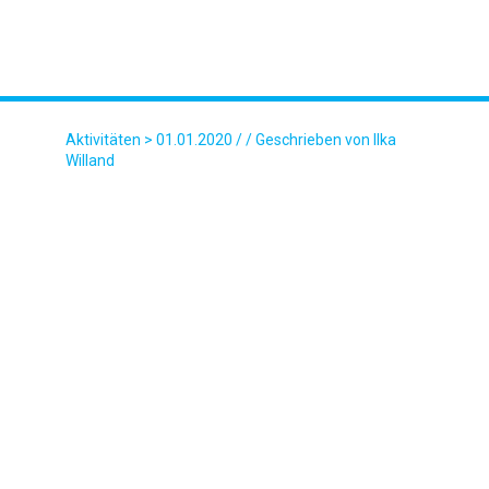
Aktivitäten
> 01.01.2020 / / Geschrieben von Ilka
Willand
DCIM\102GOPRO\GOPR0542.JPG