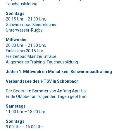
Bitte beweise, dass du kein Spambot bist und wähle das
Bitte beweise, dass du kein Spambot bist und wähle das
Bitte lasse dieses Feld leer.
Tauchausbildung
Symbol
Symbol
Flugzeug
Tasse
.
.
Bitte beweise, dass du kein Spambot bist und wähle das
Bitte lasse dieses Feld leer.
Sonntags
Symbol
Haus
.
20.15 Uhr – 21.30 Uhr,
Bitte beweise, dass du kein Spambot bist und wähle das
Bitte lasse dieses Feld leer.
Schwimmbad Kleinfeldchen
Symbol
Flugzeug
.
Unterwasser-Rugby
Bitte beweise, dass du kein Spambot bist und wähle das
Bitte lasse dieses Feld leer.
Symbol
Stern
.
Mittwochs
Bitte beweise, dass du kein Spambot bist und wähle das
20.30 Uhr – 21.30 Uhr,
Symbol
Haus
.
Bitte lasse dieses Feld leer.
Einlass bis 20.15 Uhr
Freizeitbad Mainzer Straße
Bitte beweise, dass du kein Spambot bist und wähle das
Allgemeines Training, Tauchausbildung
Symbol
Tasse
.
Jeden 1. Mittwoch im Monat kein Schwimmbadtraining
Verbandssee des HTSV in Schönbach
Der See ist im Sommer von Anfang April bis
Ende Oktober an folgenden Tagen geöffnet:
Samstags
11.00 Uhr – 18.00 Uhr
Sonntags
9.00 Uhr – 16.00 Uhr