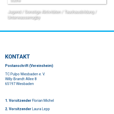
Jugend
Sonstige Aktivitäten
Tauchausbildung
Unterwasserrugby
KONTAKT
Pos
t
ansch
rift (Vereinsheim)
:
TC Pulpo Wiesbaden e. V.
Willy-Brandt-Allee 8
65197 Wiesbaden
1. Vorsitzender
Florian Michel
2. Vorsitzender
Laura Lepp