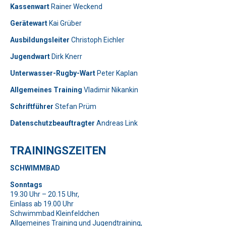
Kassenwart
Rainer Weckend
Gerätewart
Kai Grüber
Bitte lasse dieses Feld leer.
Telefon: 0179-5300111
Ausbildungsleiter
Christoph Eichler
Jugendwart
Dirk Knerr
Bitte lasse dieses Feld leer.
Unterwasser-Rugby-Wart
Peter Kaplan
Allgemeines Training
Vladimir Nikankin
Schriftführer
Stefan Prüm
Datenschutzbeauftragter
Andreas Link
Telefon: 01577-2710520
TRAININGSZEITEN
Bitte beweise, dass du kein Spambot bist und wähle das
SCHWIMMBAD
Symbol
Flagge
.
Bitte beweise, dass du kein Spambot bist und wähle das
Bitte lasse dieses Feld leer.
Sonntags
Symbol
Baum
.
19.30 Uhr – 20.15 Uhr,
Bitte beweise, dass du kein Spambot bist und wähle das
Einlass ab 19.00 Uhr
Symbol
Schlüssel
.
Bitte lasse dieses Feld leer.
Bitte lasse dieses Feld leer.
Schwimmbad Kleinfeldchen
Allgemeines Training und Jugendtraining,