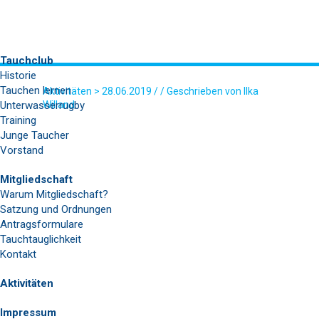
Tauchclub
Historie
Tauchen lernen
Aktivitäten
> 28.06.2019 / / Geschrieben von Ilka
Unterwasserrugby
Willand
Training
48122361636_2B3B498414_Z
Junge Taucher
Vorstand
Mitgliedschaft
Warum Mitgliedschaft?
Satzung und Ordnungen
Antragsformulare
Tauchtauglichkeit
Kontakt
Aktivitäten
Impressum