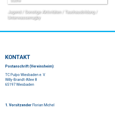
Jugend
Sonstige Aktivitäten
Tauchausbildung
Unterwasserrugby
KONTAKT
Pos
t
ansch
rift (Vereinsheim)
:
TC Pulpo Wiesbaden e. V.
Willy-Brandt-Allee 8
65197 Wiesbaden
1. Vorsitzender
Florian Michel