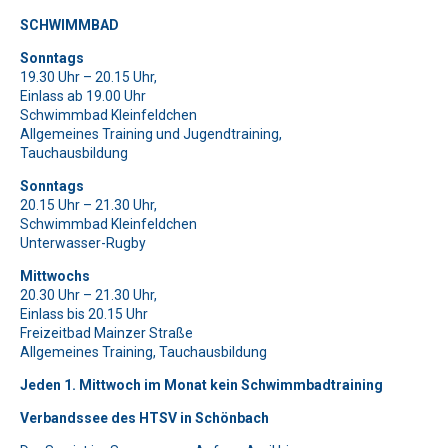
SCHWIMMBAD
Bitte lasse dieses Feld leer.
Bitte lasse dieses Feld leer.
Bitte beweise, dass du kein Spambot bist und wähle das Symbol
Sonntags
Bitte beweise, dass du kein Spambot bist und wähle das Symbol
Schlüssel
.
19.30 Uhr – 20.15 Uhr,
Flagge
.
Bitte lasse dieses Feld leer.
Einlass ab 19.00 Uhr
Bitte beweise, dass du kein Spambot bist und wähle das Symbol
Schwimmbad Kleinfeldchen
Baum
.
Allgemeines Training und Jugendtraining,
Bitte lasse dieses Feld leer.
Tauchausbildung
Bitte beweise, dass du kein Spambot bist und wähle das Symbol
Flugzeug
.
Bitte lasse dieses Feld leer.
Sonntags
20.15 Uhr – 21.30 Uhr,
Bitte beweise, dass du kein Spambot bist und wähle das Symbol
Schwimmbad Kleinfeldchen
Flugzeug
.
Bitte lasse dieses Feld leer.
Unterwasser-Rugby
Bitte beweise, dass du kein Spambot bist und wähle das Symbol
Schlüssel
.
Mittwochs
20.30 Uhr – 21.30 Uhr,
Bitte lasse dieses Feld leer.
Einlass bis 20.15 Uhr
Bitte beweise, dass du kein Spambot bist und wähle das Symbol
Freizeitbad Mainzer Straße
Allgemeines Training, Tauchausbildung
Auto
.
Jeden 1. Mittwoch im Monat kein Schwimmbadtraining
Verbandssee des HTSV in Schönbach