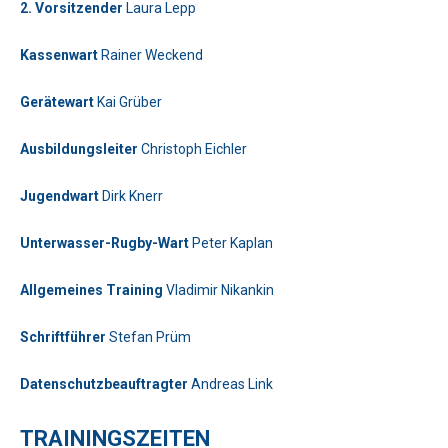
2. Vorsitzender
Laura Lepp
Kassenwart
Rainer Weckend
Bitte lasse dieses Feld leer.
Gerätewart
Kai Grüber
Telefon: 0179-5300111
Ausbildungsleiter
Christoph Eichler
Bitte lasse dieses Feld leer.
Jugendwart
Dirk Knerr
Unterwasser-Rugby-Wart
Peter Kaplan
Allgemeines Training
Vladimir Nikankin
Bitte beweise, dass du kein Spambot bist und wähle das Symbol
Schriftführer
Stefan Prüm
LKW
.
Bitte beweise, dass du kein Spambot bist und wähle das Symbol
Datenschutzbeauftragter
Andreas Link
Flagge
.
Bitte lasse dieses Feld leer.
Telefon: 01577-2710520
Bitte beweise, dass du kein Spambot bist und wähle das Symbol
TRAININGSZEITEN
Schlüssel
.