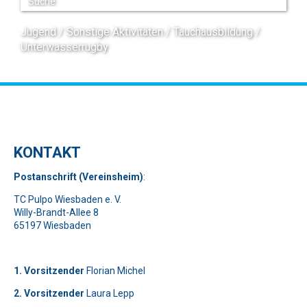
Jugend
Sonstige Aktivitäten
Tauchausbildung
Unterwasserrugby
KONTAKT
Pos
t
ansch
rift (Vereinsheim)
:
TC Pulpo Wiesbaden e. V.
Willy-Brandt-Allee 8
65197 Wiesbaden
1. Vorsitzender
Florian Michel
2. Vorsitzender
Laura Lepp