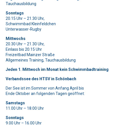
Bitte beweise, dass du kein Spambot bist und wähle das
Bitte beweise, dass du kein Spambot bist und wähle das
Bitte lasse dieses Feld leer.
Tauchausbildung
Symbol
Symbol
Flagge
Herz
.
.
Bitte beweise, dass du kein Spambot bist und wähle das
Bitte lasse dieses Feld leer.
Sonntags
Symbol
LKW
.
20.15 Uhr – 21.30 Uhr,
Bitte beweise, dass du kein Spambot bist und wähle das
Bitte lasse dieses Feld leer.
Schwimmbad Kleinfeldchen
Symbol
Baum
.
Unterwasser-Rugby
Bitte beweise, dass du kein Spambot bist und wähle das
Bitte lasse dieses Feld leer.
Symbol
Baum
.
Mittwochs
Bitte beweise, dass du kein Spambot bist und wähle das
20.30 Uhr – 21.30 Uhr,
Symbol
Haus
.
Bitte lasse dieses Feld leer.
Einlass bis 20.15 Uhr
Freizeitbad Mainzer Straße
Bitte beweise, dass du kein Spambot bist und wähle das
Allgemeines Training, Tauchausbildung
Symbol
Herz
.
Jeden 1. Mittwoch im Monat kein Schwimmbadtraining
Verbandssee des HTSV in Schönbach
Der See ist im Sommer von Anfang April bis
Ende Oktober an folgenden Tagen geöffnet:
Samstags
11.00 Uhr – 18.00 Uhr
Sonntags
9.00 Uhr – 16.00 Uhr