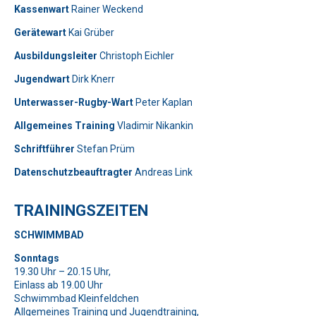
Kassenwart
Rainer Weckend
Gerätewart
Kai Grüber
Bitte lasse dieses Feld leer.
Telefon: 0179-5300111
Ausbildungsleiter
Christoph Eichler
Jugendwart
Dirk Knerr
Bitte lasse dieses Feld leer.
Unterwasser-Rugby-Wart
Peter Kaplan
Allgemeines Training
Vladimir Nikankin
Schriftführer
Stefan Prüm
Datenschutzbeauftragter
Andreas Link
Telefon: 01577-2710520
TRAININGSZEITEN
Bitte beweise, dass du kein Spambot bist und wähle das
SCHWIMMBAD
Symbol
Schlüssel
.
Bitte beweise, dass du kein Spambot bist und wähle das
Bitte lasse dieses Feld leer.
Sonntags
Symbol
Tasse
.
19.30 Uhr – 20.15 Uhr,
Bitte beweise, dass du kein Spambot bist und wähle das
Einlass ab 19.00 Uhr
Symbol
Auto
.
Bitte lasse dieses Feld leer.
Bitte lasse dieses Feld leer.
Schwimmbad Kleinfeldchen
Allgemeines Training und Jugendtraining,