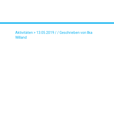
Aktivitäten
> 13.05.2019 / / Geschrieben von Ilka
Willand
NAVIGATION_MIT_GERAET