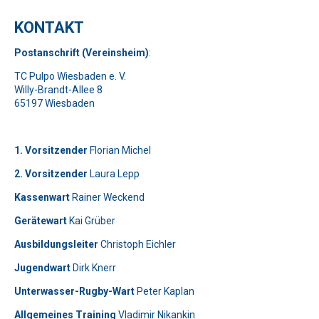
KONTAKT
Pos
t
ansch
rift (Vereinsheim)
:
TC Pulpo Wiesbaden e. V.
Willy-Brandt-Allee 8
65197 Wiesbaden
1. Vorsitzender
Florian Michel
2. Vorsitzender
Laura Lepp
Kassenwart
Rainer Weckend
Gerätewart
Kai Grüber
Bitte lasse dieses Feld leer.
Telefon: 0179-5300111
Ausbildungsleiter
Christoph Eichler
Jugendwart
Dirk Knerr
Bitte lasse dieses Feld leer.
Unterwasser-Rugby-Wart
Peter Kaplan
Allgemeines Training
Vladimir Nikankin