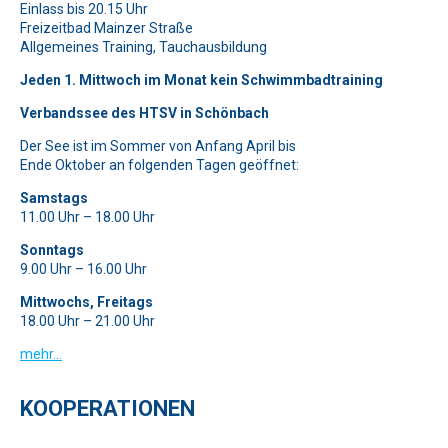
Bitte lasse dieses Feld leer.
Einlass bis 20.15 Uhr
Freizeitbad Mainzer Straße
Bitte beweise, dass du kein Spambot bist und wähle das
Allgemeines Training, Tauchausbildung
Symbol
Haus
.
Jeden 1. Mittwoch im Monat kein Schwimmbadtraining
Verbandssee des HTSV in Schönbach
Der See ist im Sommer von Anfang April bis
Ende Oktober an folgenden Tagen geöffnet:
Samstags
11.00 Uhr – 18.00 Uhr
Sonntags
9.00 Uhr – 16.00 Uhr
Mittwochs, Freitags
18.00 Uhr – 21.00 Uhr
mehr…
KOOPERATIONEN