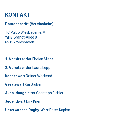
KONTAKT
Pos
t
ansch
rift (Vereinsheim)
:
TC Pulpo Wiesbaden e. V.
Willy-Brandt-Allee 8
65197 Wiesbaden
1. Vorsitzender
Florian Michel
2. Vorsitzender
Laura Lepp
Kassenwart
Rainer Weckend
Gerätewart
Kai Grüber
Bitte lasse dieses Feld leer.
Telefon: 0179-5300111
Ausbildungsleiter
Christoph Eichler
Jugendwart
Dirk Knerr
Bitte lasse dieses Feld leer.
Unterwasser-Rugby-Wart
Peter Kaplan