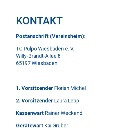
KONTAKT
Pos
t
ansch
rift (Vereinsheim)
:
TC Pulpo Wiesbaden e. V.
Willy-Brandt-Allee 8
65197 Wiesbaden
1. Vorsitzender
Florian Michel
2. Vorsitzender
Laura Lepp
Kassenwart
Rainer Weckend
Gerätewart
Kai Grüber
Bitte lasse dieses Feld leer.