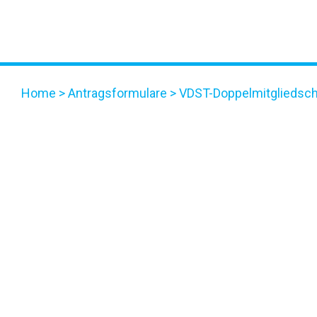
Home
>
Antragsformulare
>
VDST-Doppelmitgliedsch
VDST-DOPPELMITGLIED